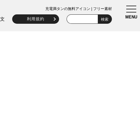
togg
充電満タンの無料アイコン | フリー素材
navi
MENU
文
利用規約