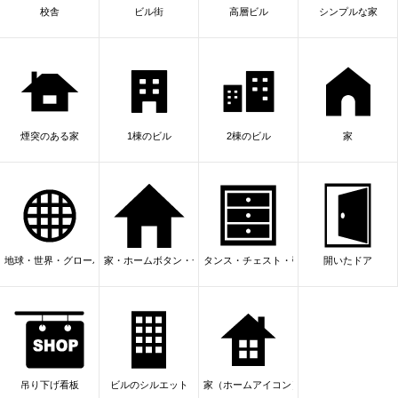
校舎
ビル街
高層ビル
シンプルな家
煙突のある家
1棟のビル
2棟のビル
家
地球・世界・グローバル
家・ホームボタン・一軒家・トップページ
タンス・チェスト・引き出し・収納家具
開いたドア
吊り下げ看板
ビルのシルエット
家（ホームアイコン）