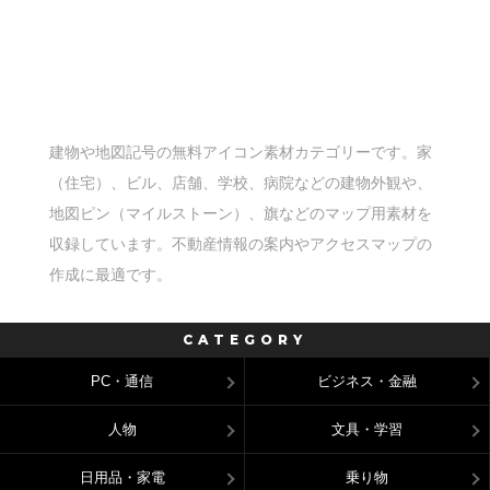
建物や地図記号の無料アイコン素材カテゴリーです。家
（住宅）、ビル、店舗、学校、病院などの建物外観や、
地図ピン（マイルストーン）、旗などのマップ用素材を
収録しています。不動産情報の案内やアクセスマップの
作成に最適です。
CATEGORY
PC・通信
ビジネス・金融
人物
文具・学習
日用品・家電
乗り物