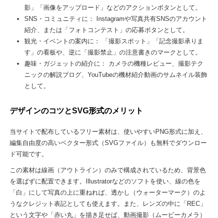
影」「画像をアップロード」などのアクションボタンとして。
SNS・コミュニティに： Instagramや写真共有SNSのアカウント
紹介、または「フォトコンテスト」の応募ボタンとして。
観光・イベントの案内に： 「撮影スポット」「記念撮影承りま
す」の看板や、逆に「撮影禁止」の注意書きのマークとして。
趣味・ガジェットの紹介に： カメラの機種レビュー、撮影テク
ニックの解説ブログ、YouTubeの機材紹介動画のサムネイル装飾
として。
デザインのコツとSVG形式のメリット
当サイトで配布しているフリー素材は、使いやすいPNG形式に加え、
編集自由度の高いベクター形式（SVGファイル）も無料でダウンロー
ド可能です。
この素材は線画（アウトライン）のみで構成されているため、背景色
を選ばずに配置できます。Illustratorなどのソフトを使い、線の色を
「白」にして写真の上に重ねれば、透かし（ウォーターマーク）のよ
うなクレジット表記としても使えます。また、レンズの中に「REC」
という文字や「赤い丸」を描き足せば、動画撮影（ムービーカメラ）