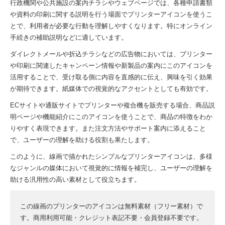
行政機関や公共施設の案内チラシやウェブページでは、各種申請書類
や資料の印刷に関する説明を行う場面でプリンターアイコンを使うこ
とで、利用者が必要な行動を理解しやすくなります。特にオンライン
手続きの補助説明などに適しています。
ダイレクトメールや折込チラシなどの広告物においては、プリンター
や印刷に関連したキャンペーン情報や新製品の案内にこのアイコンを
活用することで、受け取る側に内容を直感的に伝え、興味を引く効果
が期待できます。紙媒体での視覚的なアクセントとしても有効です。
ECサイトや通販サイトでプリンターや複合機を販売する場合、商品説
明ページや機能紹介にこのアイコンを使うことで、商品の特徴をわか
りやすく表現できます。また注文方法やサポート案内に添えること
で、ユーザーの理解を助ける役割も果たします。
このように、線画で描かれたシンプルなプリンターアイコンは、多様
なジャンルの媒体において視覚的に情報を補完し、ユーザーの理解を
助ける汎用性の高い素材として役立ちます。
この線画のプリンターのアイコンは無料素材（フリー素材）で
す。商用利用可能・クレジット表記不要・会員登録不要です。