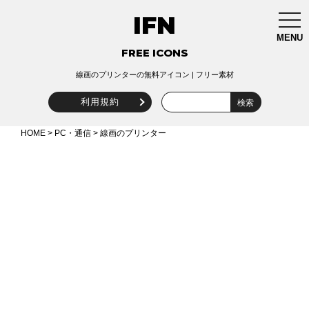
IFN
togg
navi
MENU
FREE ICONS
線画のプリンターの無料アイコン | フリー素材
利用規約
HOME
>
PC・通信
> 線画のプリンター