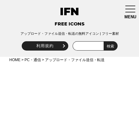
IFN
togg
navi
MENU
FREE ICONS
アップロード・ファイル送信・転送の無料アイコン | フリー素材
利用規約
HOME
>
PC・通信
> アップロード・ファイル送信・転送