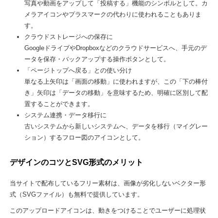
写真や動画をアップして「投稿する」機能のシンボルとして。カ
メラアイコンやプラスマークの代わりに使われることもありま
す。
クラウドストレージへの保存に
GoogleドライブやDropboxなどのクラウドサービスへ、手元のデ
ータを保存・バックアップする操作ボタンとして。
「ページトップへ戻る」との使い分け
単なる上矢印は「画面の移動」に使われますが、この「下の棒付
き」矢印は「データの移動」を意味するため、明確に区別して配
置することができます。
システム連携・データ移行に
古いシステムから新しいシステムへ、データを移行（マイグレー
ション）するフロー図のアイコンとして。
デザインのコツとSVG形式のメリット
当サイトで配布しているフリー素材は、画像が劣化しないベクター形
式（SVGファイル）も無料で提供しています。
このアップロードアイコンは、動きをつけることでユーザーに処理状