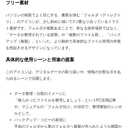
フリー素材
パソコンの画面でよく目にする、書類を挟む「フォルダ（ディレクト
リ）」のアイコンが、少し斜めに傾いて2つ重なり合っているイラス
ト素材です。フォルダが複数あることで、単なる保存場所ではなく、
「データが整理されている状態」や「複数のファイル群」、「バック
アップ（複製）」といった、より動的で具体的なファイル管理の作業
を想起させるデザインになっています。
具体的な使用シーンと用途の提案
このアイコンは、デジタルデータの取り扱いや、情報の分類を示すあ
らゆるシーンで活躍します。
データ整理・分類のイメージに
「散らかったファイルを整理しましょう」というPC活用記事
や、マニュアルの「フォルダ分け」の項目で、整理整頓のシンボ
ルとして。
バックアップ・コピーの表現に
手前のフォルダから奥のフォルダへ複製が作られたような構図か