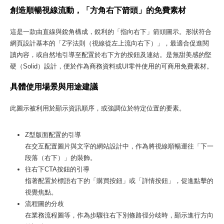
創造順暢視線流動，「方角右下箭頭」的免費素材
這是一款由直線與銳角構成，銳利的「指向右下」箭頭圖示。形狀符合
網頁設計基本的「Z字法則（視線從左上流向右下）」，最適合促進閱
讀內容，或自然地引導至配置於右下方的按鈕及連結。是無甜美感的堅
硬（Solid）設計，便於作為商務資料或UI零件使用的可商用免費素材。
具體使用場景與用途建議
此圖示被利用於顯示資訊順序，或強調位於特定位置的要素。
Z型版面配置的引導
在交互配置圖片與文字的網站設計中，作為將視線順暢運往「下一
段落（右下）」的裝飾。
往右下CTA按鈕的引導
指著配置於標語右下的「購買按鈕」或「詳情按鈕」，促進點擊的
視覺焦點。
流程圖的分歧
在業務流程圖等，作為步驟往右下別條路徑分歧時，顯示進行方向