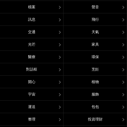
檔案
聲音
訊息
飛行
交通
天氣
光芒
家具
醫療
環保
對話框
烹飪
開心
植物
宇宙
服飾
運送
包包
整理
投資理財