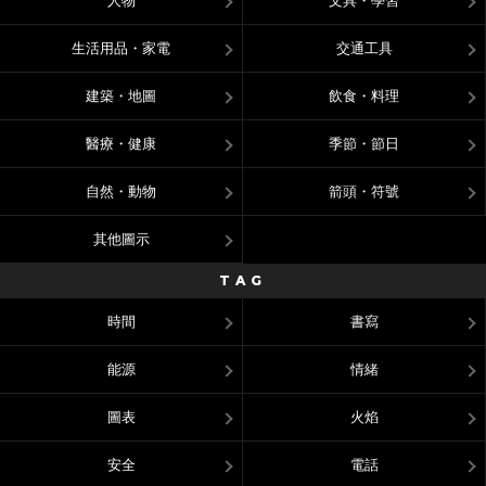
人物
文具・學習
生活用品・家電
交通工具
建築・地圖
飲食・料理
醫療・健康
季節・節日
自然・動物
箭頭・符號
其他圖示
TAG
時間
書寫
能源
情緒
圖表
火焰
安全
電話