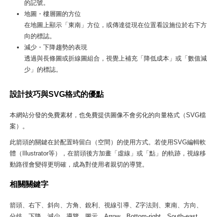
的記號。
地圖・樓層圖的方位
在地圖上顯示「東南」方位，或傳達從現在位置看設施位於右下方
向的標誌。
減少・下降趨勢的表現
透過與長條圖或折線圖組合，視覺上補充「降低成本」或「數值減
少」的標誌。
設計技巧與SVG格式的優點
本網站分發的免費素材，也免費提供圖像不會劣化的向量格式（SVG檔
案）。
此箭頭的關鍵在於配置時留白（空間）的使用方式。若使用SVG編輯軟
體（Illustrator等），在箭頭後方加畫「虛線」或「點」的軌跡，視線移
動路徑會變得更明確，成為對使用者親切的導覽。
相關關鍵字
箭頭、右下、斜向、方角、銳利、視線引導、Z字法則、東南、方向、
分歧、下降、減少、導覽、圖示、Arrow、Bottom-right、South-east、