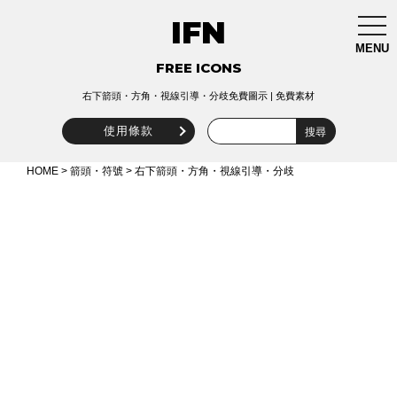
IFN
togg
navi
MENU
FREE ICONS
右下箭頭・方角・視線引導・分歧免費圖示 | 免費素材
使用條款
HOME
>
箭頭・符號
> 右下箭頭・方角・視線引導・分歧