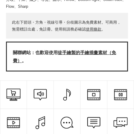
Flow、Sharp
此右下箭頭・方角・視線引導・分歧圖示為免費素材。可商用，
無需標註出處，免註冊。使用前請務必確認
使用條款
。
關聯網站：也歡迎使用
徒手繪製的手繪插畫素材（免
費）
。