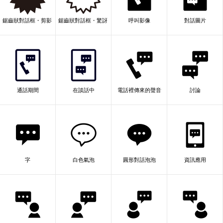
鋸齒狀對話框・剪影・徽章
鋸齒狀對話框・驚訝・線稿
呼叫影像
對話圖片
通話期間
在談話中
電話裡傳來的聲音
討論
字
白色氣泡
圓形對話泡泡
資訊應用