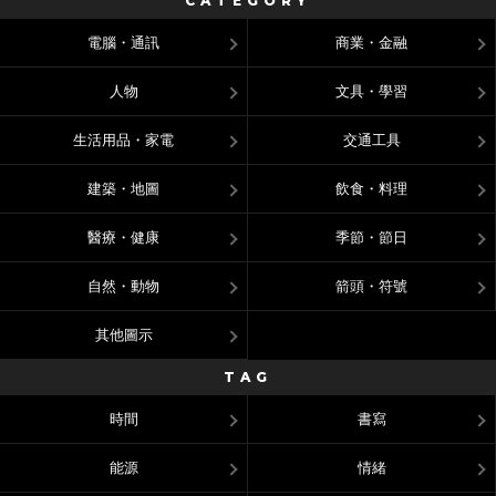
CATEGORY
電腦・通訊
商業・金融
人物
文具・學習
生活用品・家電
交通工具
建築・地圖
飲食・料理
醫療・健康
季節・節日
自然・動物
箭頭・符號
其他圖示
TAG
時間
書寫
能源
情緒