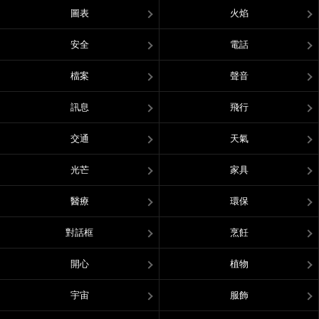
圖表
火焰
安全
電話
檔案
聲音
訊息
飛行
交通
天氣
光芒
家具
醫療
環保
對話框
烹飪
開心
植物
宇宙
服飾