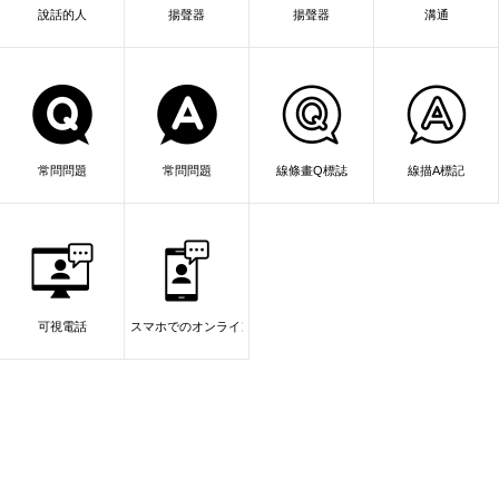
說話的人
揚聲器
揚聲器
溝通
常問問題
常問問題
線條畫Q標誌
線描A標記
可視電話
スマホでのオンラインミーティング