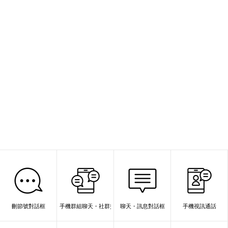
刪節號對話框
手機群組聊天・社群交流
聊天・訊息對話框
手機視訊通話