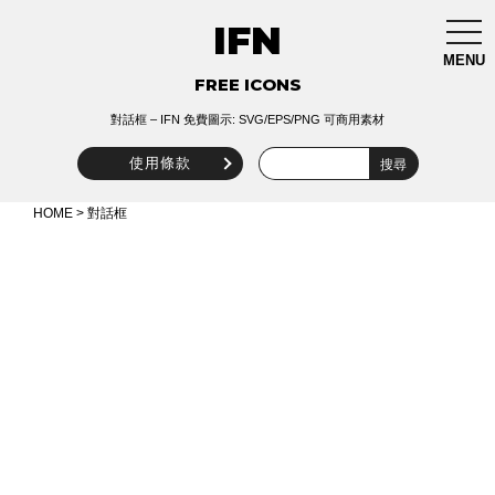
IFN
togg
navi
MENU
FREE ICONS
對話框 – IFN 免費圖示: SVG/EPS/PNG 可商用素材
使用條款
HOME
> 對話框