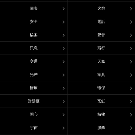
圖表
火焰
安全
電話
檔案
聲音
訊息
飛行
交通
天氣
光芒
家具
醫療
環保
對話框
烹飪
開心
植物
宇宙
服飾