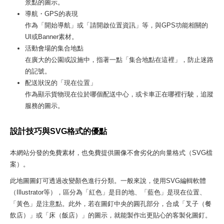
景點的圖示。
導航・GPS的表現
作為「開始導航」或「請開啟位置資訊」等，與GPS功能相關的
UI或Banner素材。
活動會場的集合地點
在廣大的公園或設施中，指著一點「集合地點在這裡」，防止迷路
的記號。
配送狀況的「現在位置」
作為顯示貨物現在位於哪個配送中心，或卡車正在哪裡行駛，追蹤
服務的圖示。
設計技巧與SVG格式的優點
本網站分發的免費素材，也免費提供圖像不會劣化的向量格式（SVG檔
案）。
此地圖圖釘可透過改變顏色進行分類。一般來說，使用SVG編輯軟體
（Illustrator等），區分為「紅色」是目的地、「藍色」是現在位置、
「黃色」是注意點。此外，若在圖釘中央的圓孔部分，合成「叉子（餐
飲店）」或「床（飯店）」的圖示，就能製作出更貼心的客製化圖釘。