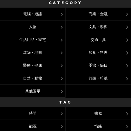
CATEGORY
電腦・通訊
商業・金融
人物
文具・學習
生活用品・家電
交通工具
建築・地圖
飲食・料理
醫療・健康
季節・節日
自然・動物
箭頭・符號
其他圖示
TAG
時間
書寫
能源
情緒