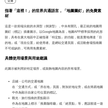
交通
指著「這裡！」的世界共通語言，「地圖圖釘」的免費素
材
這是一款前端尖銳的水滴型（倒淚型），中央有開孔，最正統的地圖用
圖釘（標記）插畫圖示。以Google地圖為首，地圖APP標準採用的此形
狀，具有在廣大地區中正確指著「特定點」的功能，能直覺地傳達「目
的地」或「現在位置」給使用者。是網站交通頁面，或活動會場指南圖
不可或缺的，可商用免費素材。
具體使用場景與用途建議
此圖示被利用於特定場所，或裝飾地圖內容的所有場景。
店鋪・公司的交通地圖
在「交通方式」或「所在地」頁面，附加於地址旁，或在簡易地圖
中作為顯示自家公司位置的標記。
觀光・旅行指南的景點顯示
作為在地圖上標示「推薦咖啡廳」或「絕景點」等，應該順道一遊