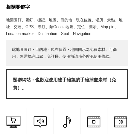
相關關鍵字
地圖圖釘、圖釘、標記、地圖、目的地、現在位置、場所、景點、地
址、交通、GPS、導航、類Google地圖、定位、圖示、Map pin、
Location marker、Destination、Spot、Navigation
此地圖圖釘・目的地・現在位置・地圖圖示為免費素材。可商
用，無需標註出處，免註冊。使用前請務必確認
使用條款
。
關聯網站：也歡迎使用
徒手繪製的手繪插畫素材（免
費）
。