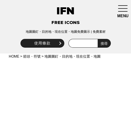
IFN
togg
navi
MENU
FREE ICONS
地圖圖釘・目的地・現在位置・地圖免費圖示 | 免費素材
使用條款
HOME
>
箭頭・符號
> 地圖圖釘・目的地・現在位置・地圖