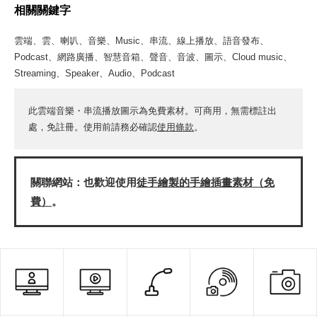
相關關鍵字
雲端、雲、喇叭、音樂、Music、串流、線上播放、語音發布、
Podcast、網路廣播、智慧音箱、聲音、音波、圖示、Cloud music、
Streaming、Speaker、Audio、Podcast
此雲端音樂・串流播放圖示為免費素材。可商用，無需標註出
處，免註冊。使用前請務必確認
使用條款
。
關聯網站：也歡迎使用
徒手繪製的手繪插畫素材（免
費）
。