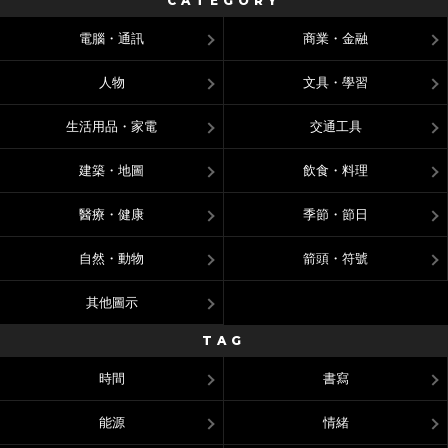
CATEGORY
電腦・通訊
商業・金融
人物
文具・學習
生活用品・家電
交通工具
建築・地圖
飲食・料理
醫療・健康
季節・節日
自然・動物
箭頭・符號
其他圖示
TAG
時間
書寫
能源
情緒