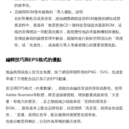
的效率化。
店鋪用BGM發布服務的「導入優點」說明
在針對餐飲店或美容室，經由網際網路提供BGM服務的網站或營
業資料中。透過與「無需更換CD！隨時從雲端提供最新BGM」這
樣的宣傳標語一同配置此圖示，能視覺性地訴求服務機制與優點。
宣傳從麻煩的媒體管理中解放，能隨時進行新鮮空間演出的「簡便
性」或「先進性」，成為吸引導入考慮者關心的重要視覺焦點。
編輯技巧與EPS格式的優點
無論商用或個人皆完全免費。除了網頁即開即用的PNG・SVG，也成套
準備了方便配合設計加工的EPS數據。
若活用EPS格式（向量數據），就能自由編排音波的形狀或顏色。使用
Adobe Illustrator等軟體，將音波線條變粗、增加數量就能表現「大音
量・有魄力的聲音」，反之變細減少就能表現「安靜的環境音・
BGM」。顏色基本上配合品牌色彩，但若標榜「高音質」就用金色或藍
色，「直播」就用紅色等，配合服務特徵變更也很有效。
也能分離雲與喇叭，分別作為單獨的圖示使用。