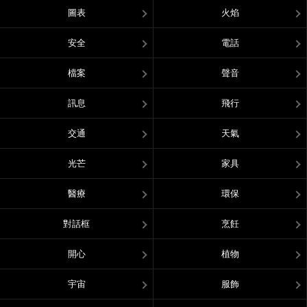
圖表
火焰
安全
電話
檔案
聲音
訊息
飛行
交通
天氣
光芒
家具
醫療
環保
對話框
烹飪
開心
植物
宇宙
服飾