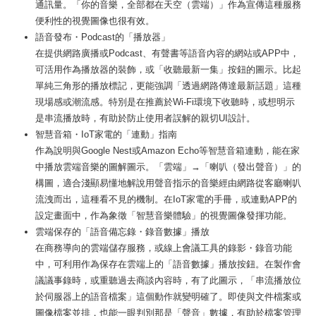
通訊量。「你的音樂，全部都在天空（雲端）」作為宣傳這種服務
便利性的視覺圖像也很有效。
語音發布・Podcast的「播放器」
在提供網路廣播或Podcast、有聲書等語音內容的網站或APP中，
可活用作為播放器的裝飾，或「收聽最新一集」按鈕的圖示。比起
單純三角形的播放標記，更能強調「透過網路傳達最新話題」這種
現場感或潮流感。特別是在推薦於Wi-Fi環境下收聽時，或想明示
是串流播放時，有助於防止使用者誤解的親切UI設計。
智慧音箱・IoT家電的「連動」指南
作為說明與Google Nest或Amazon Echo等智慧音箱連動，能在家
中播放雲端音樂的圖解圖示。「雲端」→「喇叭（發出聲音）」的
構圖，適合淺顯易懂地解說用聲音指示的音樂經由網路從客廳喇叭
流洩而出，這種看不見的機制。在IoT家電的手冊，或連動APP的
設定畫面中，作為象徵「智慧音樂體驗」的視覺圖像發揮功能。
雲端保存的「語音備忘錄・錄音數據」播放
在商務導向的雲端儲存服務，或線上會議工具的錄影・錄音功能
中，可利用作為保存在雲端上的「語音數據」播放按鈕。在製作會
議議事錄時，或重聽過去商談內容時，有了此圖示，「串流播放位
於伺服器上的語音檔案」這個動作就變明確了。即使與文件檔案或
圖像檔案並排，也能一眼判別那是「聲音」數據，有助於檔案管理