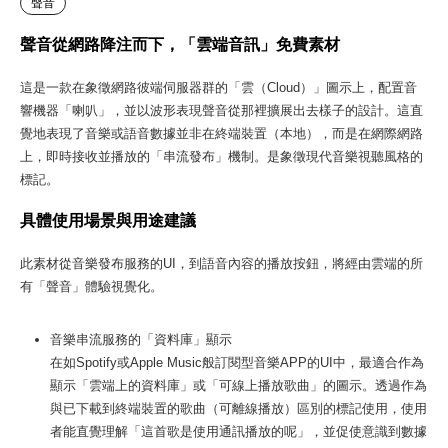
聲音
聲音從網路降注而下，「雲端音訊」免費素材
這是一款在象徵網路彼端伺服器群的「雲（Cloud）」圖示上，配置音
響機器「喇叭」，並以波形表現聲音從那裡擴展出去樣子的設計。這直
覺地表現了音樂或語音數據並非在終端裝置（本地），而是在網際網路
上，即時接收並播放的「串流發布」機制。是象徵現代音樂視聽風格的
標記。
具體使用場景與用途建議
此素材從音樂發布服務的UI，到語音內容的播放按鈕，將經由雲端的所
有「聲音」體驗視覺化。
音樂串流服務的「資料庫」顯示
在如Spotify或Apple Music般訂閱型音樂APP的UI中，最適合作為
顯示「雲端上的資料庫」或「可線上播放歌曲」的圖示。透過作為
與已下載到終端裝置的歌曲（可離線播放）區別的標記使用，使用
者能直覺理解「這首歌是使用通訊播放的呢」，並促使意識到數據