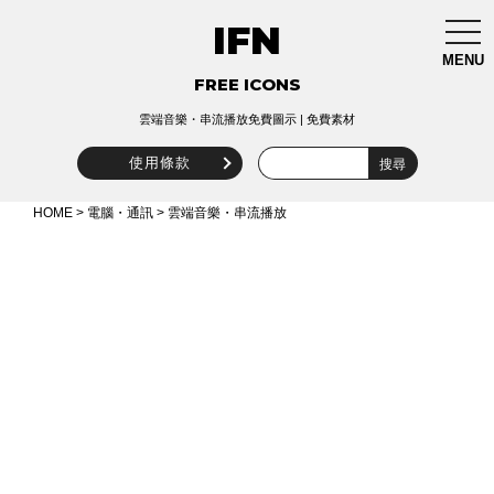
IFN
togg
navi
MENU
FREE ICONS
雲端音樂・串流播放免費圖示 | 免費素材
使用條款
HOME
>
電腦・通訊
> 雲端音樂・串流播放