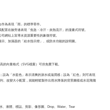
合作為表現「雨」的標準零件。
或配置在臉旁邊表現「焦急・冷汗・炎熱流汗」的漫畫式符號。
公司網站上宣導水資源重要性的象徵符號。
圖示、加濕器的「給水指示燈」、或防水功能的說明圖。
高的向量格式（SVG檔案）可供免費下載。
；設為「水藍色」表示清爽的淚水或滋潤感；設為「紅色」則可表現
水滴並排列、改變大小配置，就能輕鬆製作出雨水降落的背景圖樣或水花飛濺
體、標誌、剪影、像形圖、Drop、Water、Tear