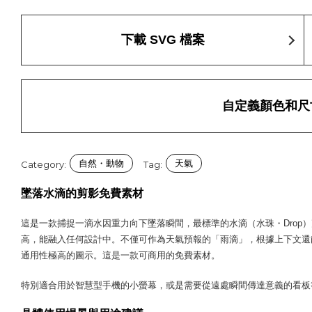
下載 SVG 檔案
自定義顏色和尺
自然・動物
天氣
Category:
Tag:
墜落水滴的剪影免費素材
這是一款捕捉一滴水因重力向下墜落瞬間，最標準的水滴（水珠・Drop
高，能融入任何設計中。不僅可作為天氣預報的「雨滴」，根據上下文還
通用性極高的圖示。這是一款可商用的免費素材。
特別適合用於智慧型手機的小螢幕，或是需要從遠處瞬間傳達意義的看板