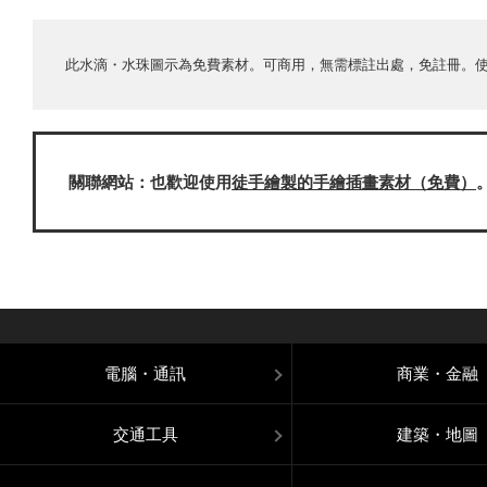
此水滴・水珠圖示為免費素材。可商用，無需標註出處，免註冊。
關聯網站：也歡迎使用
徒手繪製的手繪插畫素材（免費）
電腦・通訊
商業・金融
交通工具
建築・地圖