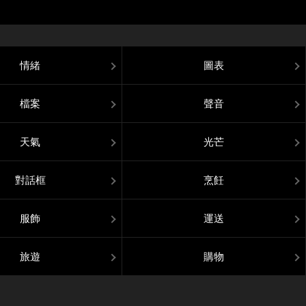
情緒
圖表
檔案
聲音
天氣
光芒
對話框
烹飪
服飾
運送
旅遊
購物