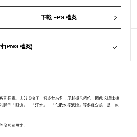
下載 EPS 檔案
寸
(PNG 檔案)
）剪影插畫。由於省略了一切多餘裝飾，形狀極為簡約，因此視認性極
能賦予「眼淚」、「汗水」、「化妝水等液體」等多種含義，是一款
等像形圖用途。