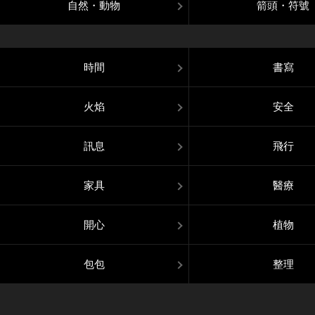
自然・動物
箭頭・符號
時間
書寫
火焰
安全
訊息
飛行
家具
醫療
開心
植物
包包
整理