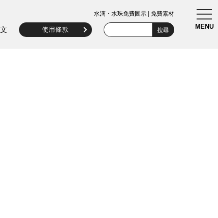
togg
水滴・水珠免費圖示 | 免費素材
navi
MENU
文
使用條款