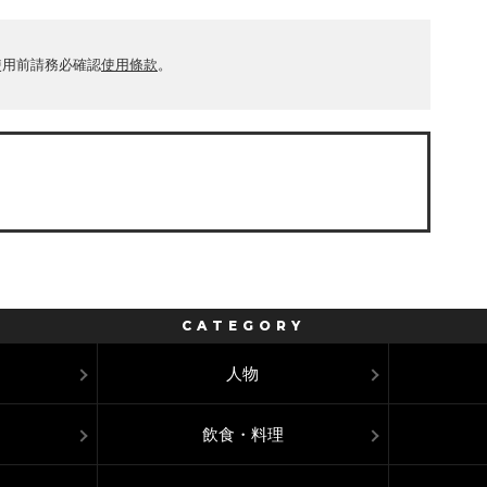
使用前請務必確認
使用條款
。
。
CATEGORY
人物
飲食・料理