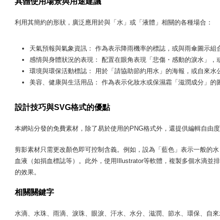
具體使用場景與用途建議
利用其簡約的形狀，廣泛應用於與「水」或「液體」相關的各種場合：
天氣預報與氣象資訊： 作為表示降雨機率的標誌，或與雨傘圖示組
感情與身體狀況的表現： 配置在眼角表現「悲傷・感動的淚水」，
環境與環保活動標誌： 用於「請協助節約用水」的海報，或自來水
美容、健康與生活用品： 作為表示化妝水或保濕霜「滋潤成分」的
設計技巧與SVG格式的優點
本網站分發的免費素材，除了易於使用的PNG格式外，還提供編輯自由度
剪影素材只需更改顏色即可控制含義。例如，設為「藍色」表示一般的水
血液（如捐血標誌等）。此外，使用Illustrator等軟體，複製多個
的效果。
相關關鍵字
水滴、水珠、雨滴、淚珠、眼淚、汗水、水分、滋潤、節水、環保、自來水、液