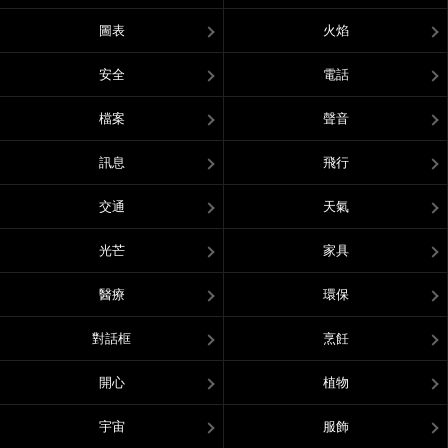
圖表
火焰
安全
電話
檔案
聲音
訊息
飛行
交通
天氣
光芒
家具
醫療
環保
對話框
烹飪
開心
植物
宇宙
服飾