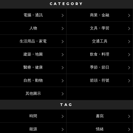
CATEGORY
電腦・通訊
商業・金融
人物
文具・學習
生活用品・家電
交通工具
建築・地圖
飲食・料理
醫療・健康
季節・節日
自然・動物
箭頭・符號
其他圖示
TAG
時間
書寫
能源
情緒