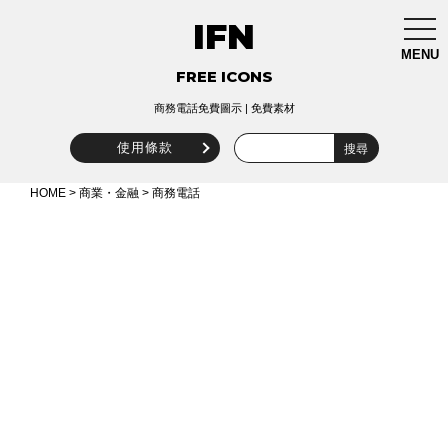
IFN
togg
navi
MENU
FREE ICONS
商務電話免費圖示 | 免費素材
使用條款
HOME
>
商業・金融
> 商務電話