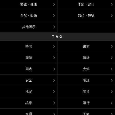
醫療・健康
季節・節日
自然・動物
箭頭・符號
其他圖示
TAG
時間
書寫
能源
情緒
圖表
火焰
安全
電話
檔案
聲音
訊息
飛行
交通
天氣