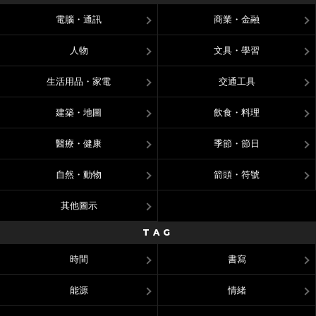
電腦・通訊
商業・金融
人物
文具・學習
生活用品・家電
交通工具
建築・地圖
飲食・料理
醫療・健康
季節・節日
自然・動物
箭頭・符號
其他圖示
TAG
時間
書寫
能源
情緒