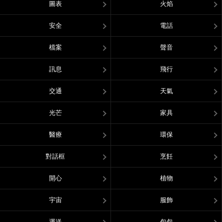
圖表
火焰
安全
電話
檔案
聲音
訊息
飛行
交通
天氣
光芒
家具
醫療
環保
對話框
烹飪
開心
植物
宇宙
服飾
運送
包包