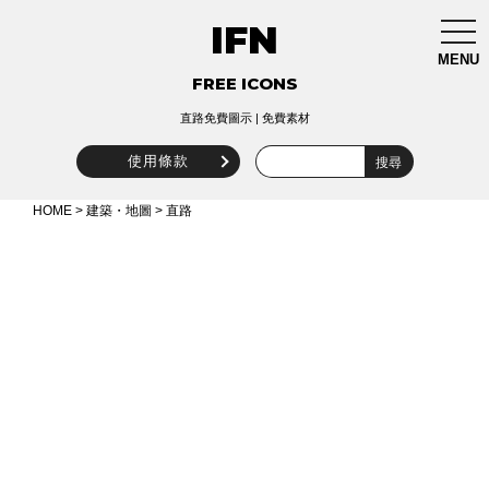
IFN
togg
navi
MENU
FREE ICONS
直路免費圖示 | 免費素材
使用條款
HOME
>
建築・地圖
> 直路