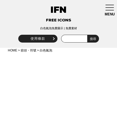
IFN
togg
navi
MENU
FREE ICONS
白色氣泡免費圖示 | 免費素材
使用條款
HOME
>
箭頭・符號
> 白色氣泡