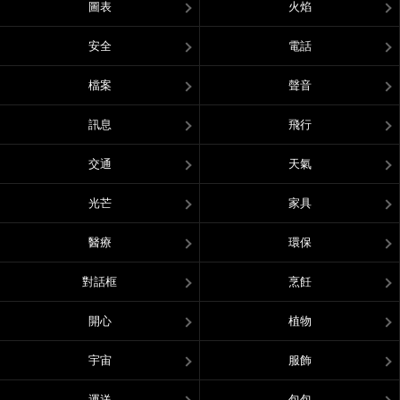
圖表
火焰
安全
電話
檔案
聲音
訊息
飛行
交通
天氣
光芒
家具
醫療
環保
對話框
烹飪
開心
植物
宇宙
服飾
運送
包包