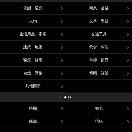
電腦・通訊
商業・金融
人物
文具・學習
生活用品・家電
交通工具
建築・地圖
飲食・料理
醫療・健康
季節・節日
自然・動物
箭頭・符號
其他圖示
TAG
時間
書寫
能源
情緒