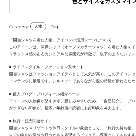
色とサイズをカスタマイ
人物
Category:
Tag:
「開襟シャツを着た人物」アイコンの活用シーンについて
このアイコンは、開襟シャツ（オープンカラーシャツ）を着た人物をイ
リラックス感のあるカジュアルな雰囲気が特徴で、以下のようなジャン
■ ライフスタイル・ファッション系サイト
開襟シャツはファッションアイテムとして人気が高く、このアイコンは
コンテンツに最適です。シルエットでありながら服の特徴が伝わるため
■ 個人ブログ・プロフィール紹介ページ
アイコンの人物像が堅すぎず、親しみやすいため、「自己紹介」「プロ
かすぎない印象が、幅広い年齢層の読者にも好印象を与えます。
■ 旅行・観光関連サイト
開襟シャツ＝リゾートや休日スタイルの象徴として、「旅行の持ち物」
先での自由な気分や軽やかさを表現するビジュアル要素としてもおすす