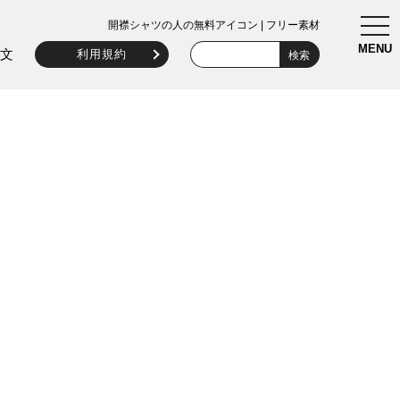
togg
開襟シャツの人の無料アイコン | フリー素材
navi
MENU
文
利用規約