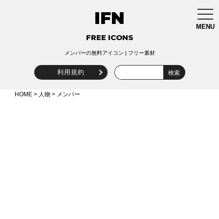
IFN
togg
navi
MENU
FREE ICONS
メンバーの無料アイコン | フリー素材
利用規約
HOME
>
人物
> メンバー