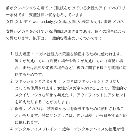
前ボタンのシャツを着ていて眼鏡をかけている女性のアイコンのフリ
ー素材です。髪型は長い髪をおろしています。
女性,女,レディ,woman,lady,少女,母,人間,人,長髪,めがね,眼鏡,メガネ
女性がメガネをかけている理由はさまざまであり、個々の場合によっ
て異なります。以下は、一般的な理由のいくつかです：
視力矯正： メガネは視力の問題を矯正するために使われます。
遠くが見えにくい（近視）場合や近くが見えにくい（遠視）場
合、または乱視や老視の場合など、視力に関する様々な問題に対
処するためです。
ファッションとスタイル： メガネはファッションアクセサリー
としても使用されます。女性がメガネをかけることで、個性的で
スタイリッシュな印象を与えたり、アウトフィットにアクセント
を加えたりすることがあります。
保護： メガネは、紫外線から目を保護するために使用されるこ
とがあります。特にサングラスは、強い日差しから目を守るため
に使われます。
デジタルアイスプレイン： 近年、デジタルデバイスの使用が増