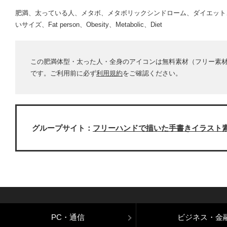
肥満、太っている人、メタボ、メタボリックシンドローム、ダイエット
いサイズ、Fat person、Obesity、Metabolic、Diet
この肥満体型・太った人・全身のアイコンは無料素材（フリー素
です。ご利用前に必ず
利用規約
をご確認ください。
グループサイト：
フリーハンドで描いた手書きイラスト
PC・通信
ビジネス・金