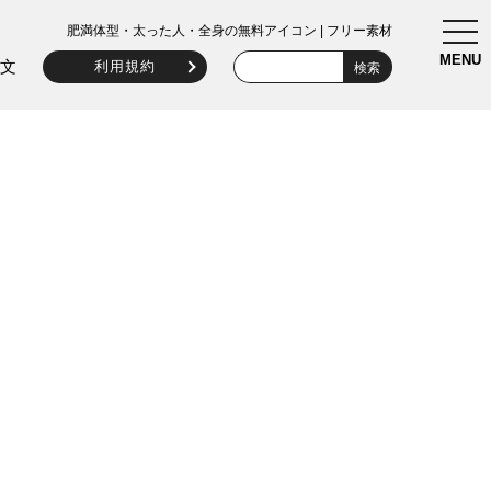
togg
肥満体型・太った人・全身の無料アイコン | フリー素材
navi
MENU
文
利用規約