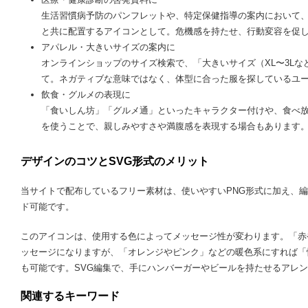
生活習慣病予防のパンフレットや、特定保健指導の案内において、
と共に配置するアイコンとして。危機感を持たせ、行動変容を促
アパレル・大きいサイズの案内に
オンラインショップのサイズ検索で、「大きいサイズ（XL〜3L
て。ネガティブな意味ではなく、体型に合った服を探しているユ
飲食・グルメの表現に
「食いしん坊」「グルメ通」といったキャラクター付けや、食べ
を使うことで、親しみやすさや満腹感を表現する場合もあります
デザインのコツとSVG形式のメリット
当サイトで配布しているフリー素材は、使いやすいPNG形式に加え、編
ド可能です。
このアイコンは、使用する色によってメッセージ性が変わります。「赤
ッセージになりますが、「オレンジやピンク」などの暖色系にすれば「
も可能です。SVG編集で、手にハンバーガーやビールを持たせるアレ
関連するキーワード