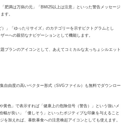
「肥満は万病の元」「BMI25以上は注意」といった警告メッセージ
します。
など）」「ゆったりサイズ」のカテゴリーを示すピクトグラムとし
ーザーへの親切なナビゲーションとして機能します。
放題プランのアイコンとして、あえてコミカルな太っちょシルエット
。
集自由度の高いベクター形式（SVGファイル）も無料でダウンロー
や黄色」で表示すれば「健康上の危険信号（警告）」という強いメ
恰幅が良い」「優しそう」といったポジティブな印象を与えること
ンジを加えれば、暴飲暴食への注意喚起アイコンとしても使えます。