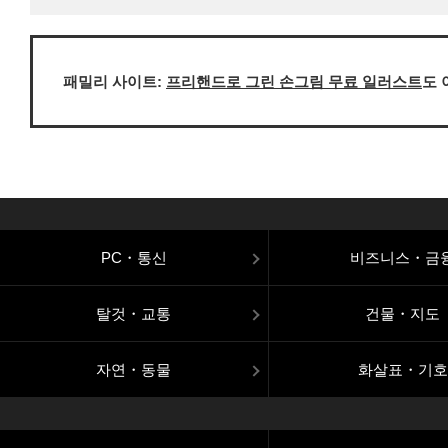
패밀리 사이트:
프리핸드로 그린 손그림 무료 일러스트
도 
PC・통신
비즈니스・금
탈것・교통
건물・지도
자연・동물
화살표・기호