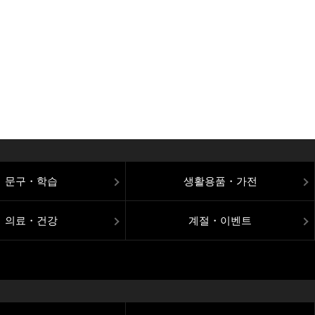
문구・학습
생활용품・가전
의료・건강
계절・이벤트