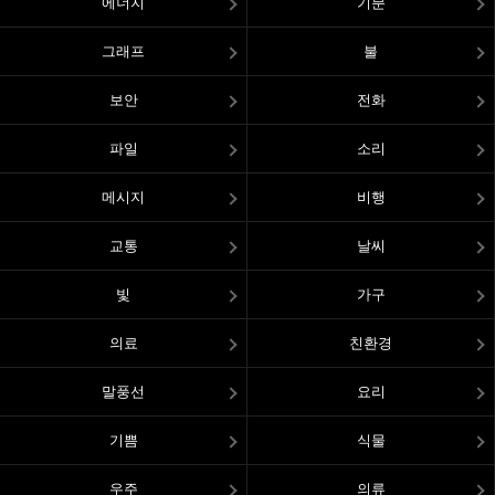
에너지
기분
그래프
불
보안
전화
파일
소리
메시지
비행
교통
날씨
빛
가구
의료
친환경
말풍선
요리
기쁨
식물
우주
의류