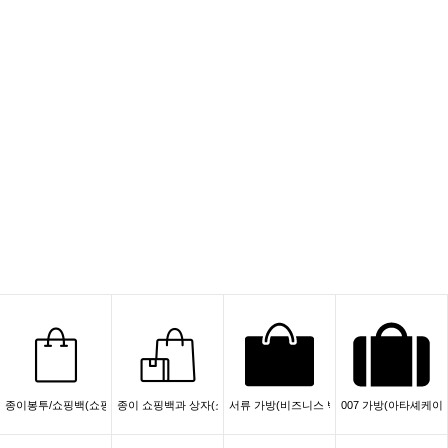
종이봉투/쇼핑백(쇼핑)
종이 쇼핑백과 상자(쇼핑/선물)
서류 가방(비즈니스 백)
007 가방(아타셰케이