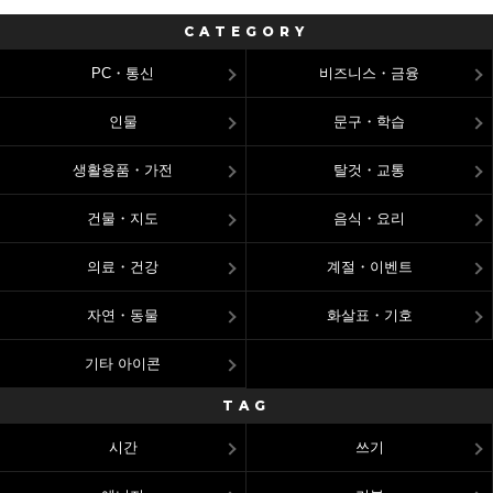
CATEGORY
PC・통신
비즈니스・금융
인물
문구・학습
생활용품・가전
탈것・교통
건물・지도
음식・요리
의료・건강
계절・이벤트
자연・동물
화살표・기호
기타 아이콘
TAG
시간
쓰기