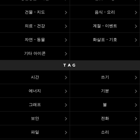
건물・지도
음식・요리
의료・건강
계절・이벤트
자연・동물
화살표・기호
기타 아이콘
TAG
시간
쓰기
에너지
기분
그래프
불
보안
전화
파일
소리