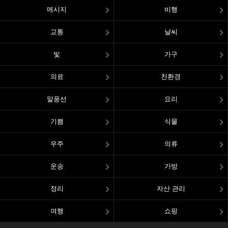
메시지
비행
교통
날씨
빛
가구
의료
친환경
말풍선
요리
기쁨
식물
우주
의류
운송
가방
정리
자산 관리
여행
쇼핑