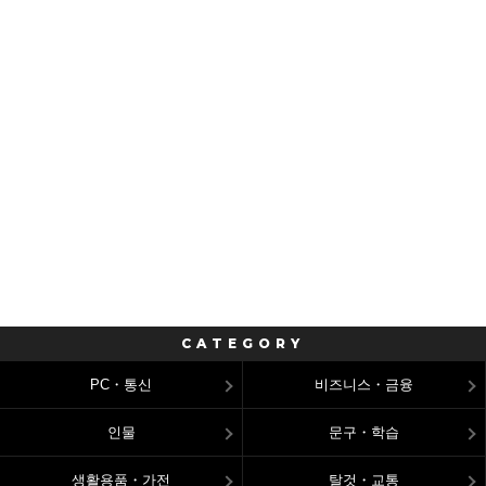
CATEGORY
PC・통신
비즈니스・금융
인물
문구・학습
생활용품・가전
탈것・교통