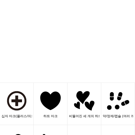
십자 마크(플러스/의료/추가)
하트 마크
비뚤어진 세 개의 하트/손그림/애정/귀여운
약/정제/캡슐 (여러 개