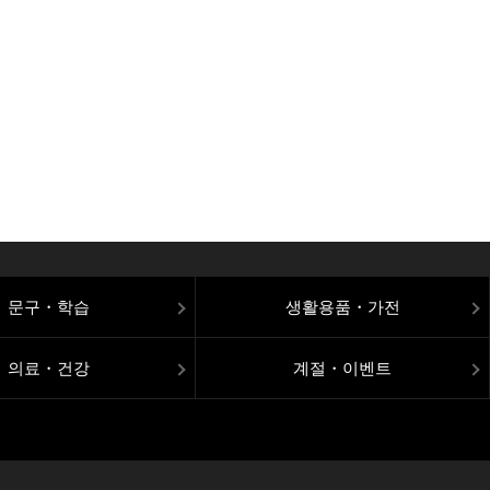
문구・학습
생활용품・가전
의료・건강
계절・이벤트