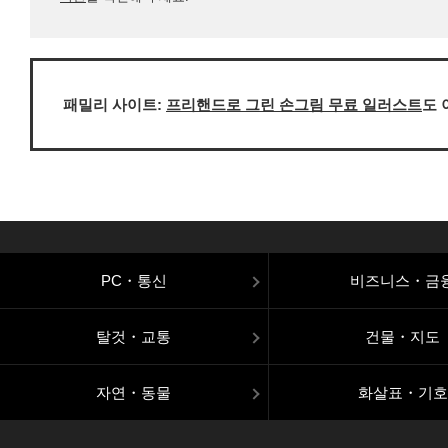
패밀리 사이트:
프리핸드로 그린 손그림 무료 일러스트
도 
PC・통신
비즈니스・금
탈것・교통
건물・지도
자연・동물
화살표・기호