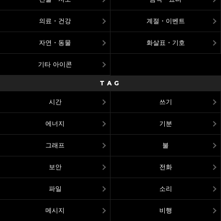
의료・건강
계절・이벤트
자연・동물
화살표・기호
기타 아이콘
TAG
시간
쓰기
에너지
기분
그래프
불
보안
전화
파일
소리
메시지
비행