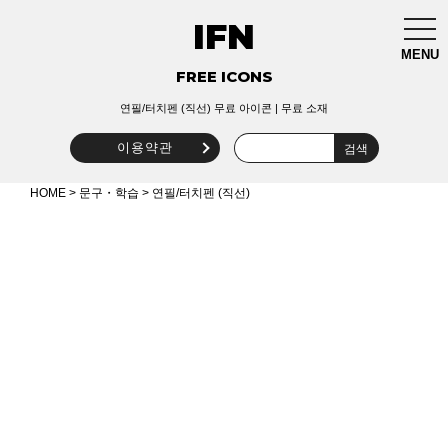
IFN
togg
navi
MENU
FREE ICONS
연필/터치펜 (직선) 무료 아이콘 | 무료 소재
이용약관
HOME
>
문구・학습
> 연필/터치펜 (직선)