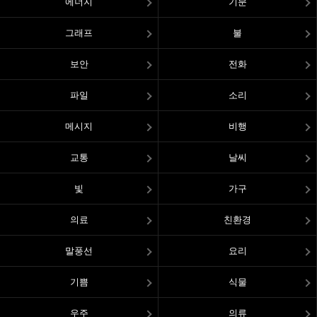
에너지
기분
그래프
불
보안
전화
파일
소리
메시지
비행
교통
날씨
빛
가구
의료
친환경
말풍선
요리
기쁨
식물
우주
의류