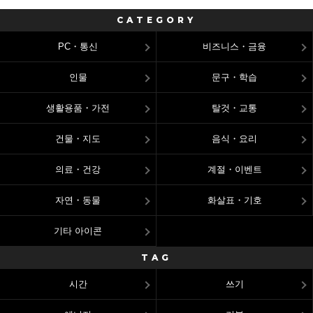
CATEGORY
PC・통신
비즈니스・금융
인물
문구・학습
생활용품・가전
탈것・교통
건물・지도
음식・요리
의료・건강
계절・이벤트
자연・동물
화살표・기호
기타 아이콘
TAG
시간
쓰기