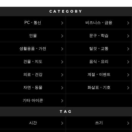
CATEGORY
PC・통신
비즈니스・금융
인물
문구・학습
생활용품・가전
탈것・교통
건물・지도
음식・요리
의료・건강
계절・이벤트
자연・동물
화살표・기호
기타 아이콘
TAG
시간
쓰기