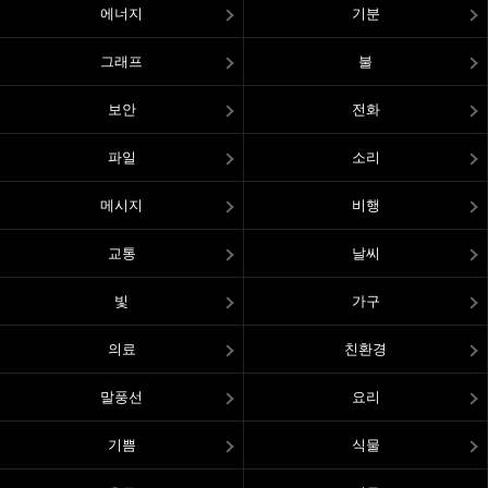
에너지
기분
그래프
불
보안
전화
파일
소리
메시지
비행
교통
날씨
빛
가구
의료
친환경
말풍선
요리
기쁨
식물