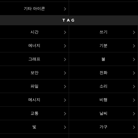
기타 아이콘
TAG
시간
쓰기
에너지
기분
그래프
불
보안
전화
파일
소리
메시지
비행
교통
날씨
빛
가구