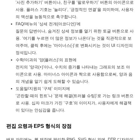
‘사진 추가하기’ 버튼이나, 친구를 ‘팔로우하기’ 버튼의 아이콘으로
사용. 플러스 기호는 ‘늘리다’, ‘긍정적인 연결’을 의미하여, 사용자
의 액션을 능동적으로 촉구합니다.
FAQ/메뉴의 ‘상세 전개(아코디언)’에
질문의 답변이나, 숨겨진 상세 정보를 열기 위한 토글 버튼으로 사
용. ‘여기를 누르면 더 많은 정보가 나온다’는 것을 직관적으로 보
여주며, 클릭 후에는 ‘마이너스(-)’로 변화시키는 것이 UI 디자인의
정석입니다.
수학/이과의 ‘양(플러스)’의 표현에
전지의 ‘양극(+)’이나, 수치의 증가를 나타내는 그래프의 보조 아
이콘으로 사용. 마이너스 아이콘과 짝으로 사용함으로써, 양과 음
의 개념을 알기 쉽게 도해할 수 있습니다.
도움말/지원의 ‘구제’ 이미지에
‘곤란할 때의 힌트’나 ‘문제 해결(트러블 슈팅)’로 가는 링크 버튼으
로 사용. 십자 마크가 가진 ‘구호’의 이미지가, 사용자에게 해결책
이 있다는 안심감을 줍니다.
편집 요령과 EPS 형식의 장점
배포 파일에는, 웹 제작에 편리한 PNG, SVG 형식 외에, DTP 디자인이