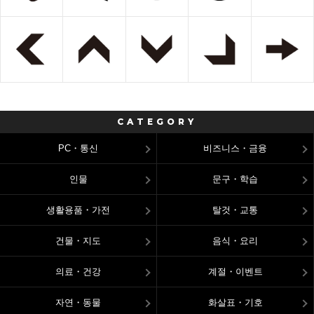
CATEGORY
PC・통신
비즈니스・금융
인물
문구・학습
생활용품・가전
탈것・교통
건물・지도
음식・요리
의료・건강
계절・이벤트
자연・동물
화살표・기호