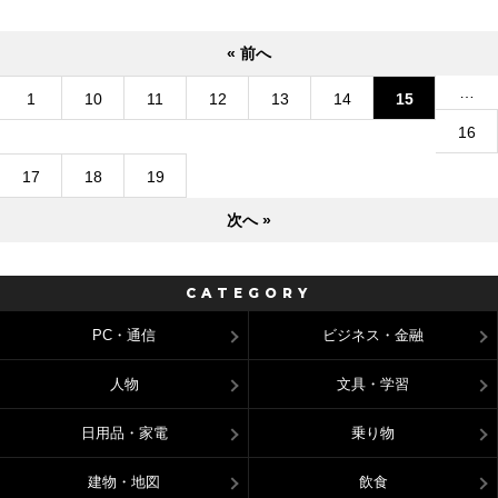
« 前へ
…
1
10
11
12
13
14
15
16
17
18
19
次へ »
CATEGORY
PC・通信
ビジネス・金融
人物
文具・学習
日用品・家電
乗り物
建物・地図
飲食