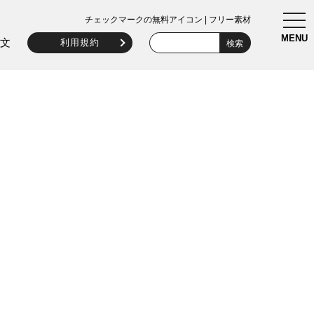
togg
チェックマークの無料アイコン | フリー素材
navi
MENU
文
利用規約