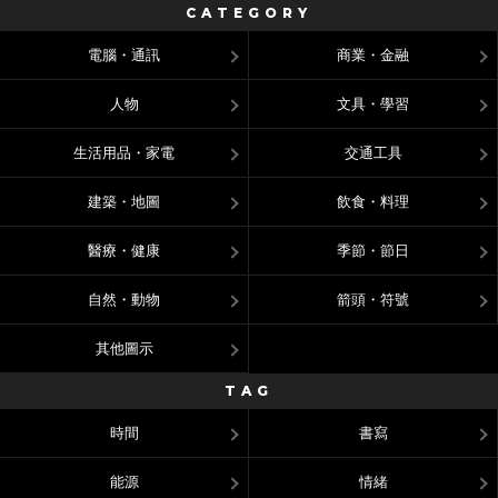
CATEGORY
電腦・通訊
商業・金融
人物
文具・學習
生活用品・家電
交通工具
建築・地圖
飲食・料理
醫療・健康
季節・節日
自然・動物
箭頭・符號
其他圖示
TAG
時間
書寫
能源
情緒