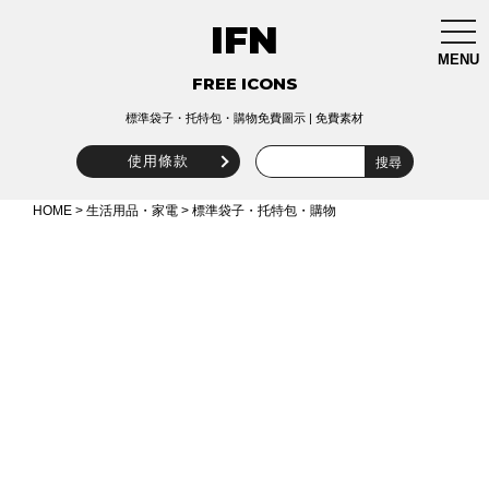
IFN
togg
navi
MENU
FREE ICONS
標準袋子・托特包・購物免費圖示 | 免費素材
使用條款
HOME
>
生活用品・家電
> 標準袋子・托特包・購物