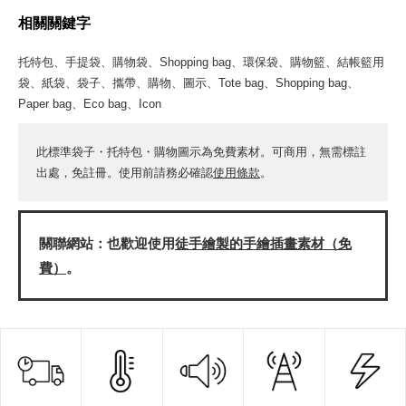
相關關鍵字
托特包、手提袋、購物袋、Shopping bag、環保袋、購物籃、結帳籃用
袋、紙袋、袋子、攜帶、購物、圖示、Tote bag、Shopping bag、
Paper bag、Eco bag、Icon
此標準袋子・托特包・購物圖示為免費素材。可商用，無需標註
出處，免註冊。使用前請務必確認
使用條款
。
關聯網站：也歡迎使用
徒手繪製的手繪插畫素材（免
費）
。