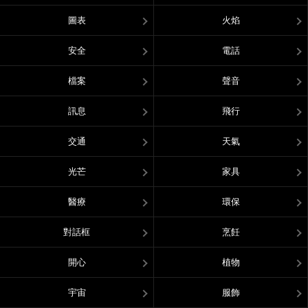
圖表
火焰
安全
電話
檔案
聲音
訊息
飛行
交通
天氣
光芒
家具
醫療
環保
對話框
烹飪
開心
植物
宇宙
服飾