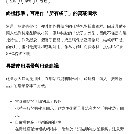
整理
旅遊
包包
終極標準，可用作「所有袋子」的萬能圖示
這是一款附有提把，極其簡約且標準的托特包型插畫圖示。由於具備不
讓人感到特定品牌或材質，毫無特點的「袋子」外型，因此不僅是布製
托特包，作為紙袋、塑膠手提袋，或是環保袋及購物籃（結帳籃用袋）
的代用，也能毫無違和感地利用。作為可商用免費素材，提供PNG及
SVG格式下載。
具體使用場景與用途建議
此圖示因其高泛用性，在網站或資料製作中，於所有「裝入・搬運物
品」的場景都非常方便。
電商網站的「購物車」按鈕
代替一般的購物車圖示，作為更休閒且具親和力的「購物袋」圖
示。
自備環保袋・購物袋的指南
在實體店鋪海報或網站中，附加於「請協助減少塑膠袋」訊息旁，