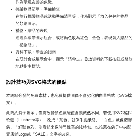
作為環境友善的象徵。
攜帶物品清單・準備檢查
在旅行攜帶物品或活動準備清單等，作為顯示「放入包包的物品」
的類別圖示。
禮物・贈品的表現
透過與緞帶圖示組合，或將顏色改為紅色、金色，表現裝入贈品的
「禮物袋」。
資料下載・帶走的指南
在研討會或展示會中，顯示「請帶走」發放資料的下載按鈕或發放
地點指南標誌。
設計技巧與SVG格式的優點
本網站分發的免費素材，也免費提供圖像不會劣化的向量格式（SVG檔
案）。
此簡約袋子圖示，僅需改變顏色就能使含義截然不同。若使用SVG編輯
軟體（Illustrator等），改成「茶色」就像牛皮紙袋、「白色」就像塑膠
袋、「鮮豔色彩」則看起來像時尚性高的托特包。也推薦在袋子中央配
置店鋪Logo或「SALE」文字的改造。