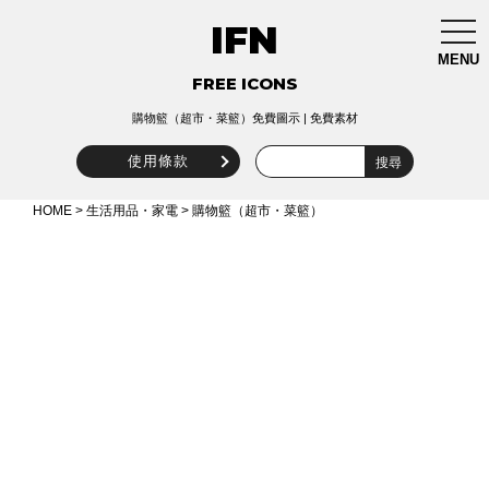
IFN
togg
navi
MENU
FREE ICONS
購物籃（超市・菜籃）免費圖示 | 免費素材
使用條款
HOME
>
生活用品・家電
> 購物籃（超市・菜籃）