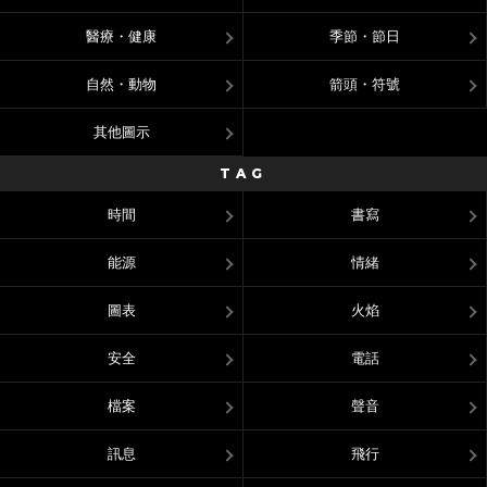
醫療・健康
季節・節日
自然・動物
箭頭・符號
其他圖示
TAG
時間
書寫
能源
情緒
圖表
火焰
安全
電話
檔案
聲音
訊息
飛行