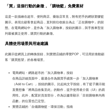
「買」這個行動的象徵，「購物籃」免費素材
這是一款描繪在超市、便利商店、藥妝店常見，附有把手的網狀塑膠籃
圖示。表現出顧客拿起商品，直到前往收銀台為止「正在購物中」的狀
態。在電商網站中，是作為「加入購物車」按鈕的圖示，與手推車型並
列最被廣泛使用，購買行動的象徵。
具體使用場景與用途建議
此圖示從網頁上的轉換按鈕，到實體店鋪的導覽POP，可活用於推動顧
客「購買慾望」的各種場景。
電商網站・網路超市的「加入購物車」按鈕
在商品詳細頁面中，最適合作為購買手續第一步「加入購物車
（Add to Cart）」按鈕的圖示。比起純文字按鈕，有了籃子圖示能
直覺想像「將商品收集至此」的動作，提升使用者介面（UI）的易
用性。此外，配置於頁首部分，作為以徽章顯示「目前購物車內商
品數」的位置也已定型。
實體店鋪的「自備購物籃・環保活動」指南