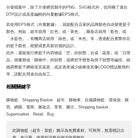
分發檔案中，除了方便網頁製作的PNG、SVG格式外，也同梱了適合
DTP設計或高度編輯的向量數據EPS格式。
若使用EPS格式（向量數據），就能配合店家的品牌顏色自由變更籃子
顏色。例如，超市就用「紅色」或「黃色」，藥妝店就用「藍色」或
「水藍色」，有機商店就用「綠色」或「米色」等，透過配合實際存在
的籃子顏色，能變成更具親切感的設計。
此外，還能進行將籃子內容物從「空」的狀態，合成「蔬菜」或「日用
品」插畫變成「購物中」的狀態，或將把手變形為倒下狀態等編排。細
緻調整籃子網格使其逼真，或反過來減少線條使其像LOGO標誌般簡約
等，請配合用途自由加工。
相關關鍵字
購物籃、Shopping Basket、超市、購物車、自備購物籃、環保袋、購
買、網購、電商、藥妝店、零售、圖示、Shopping basket、
Supermarket、Retail、Buy
此購物籃（超市・菜籃）圖示為免費素材。可商用，無需標註出
處，免註冊。使用前請務必確認
使用條款
。