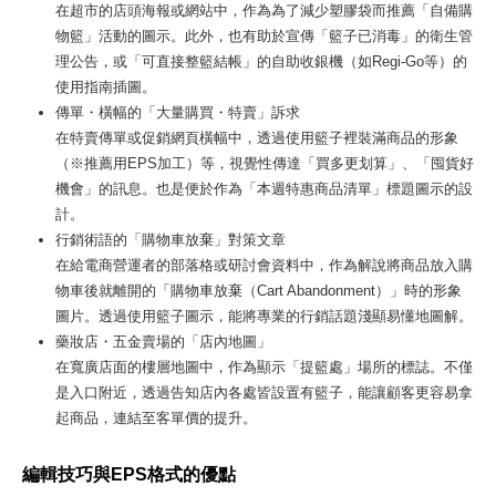
在超市的店頭海報或網站中，作為為了減少塑膠袋而推薦「自備購
物籃」活動的圖示。此外，也有助於宣傳「籃子已消毒」的衛生管
理公告，或「可直接整籃結帳」的自助收銀機（如Regi-Go等）的
使用指南插圖。
傳單・橫幅的「大量購買・特賣」訴求
在特賣傳單或促銷網頁橫幅中，透過使用籃子裡裝滿商品的形象
（※推薦用EPS加工）等，視覺性傳達「買多更划算」、「囤貨好
機會」的訊息。也是便於作為「本週特惠商品清單」標題圖示的設
計。
行銷術語的「購物車放棄」對策文章
在給電商營運者的部落格或研討會資料中，作為解說將商品放入購
物車後就離開的「購物車放棄（Cart Abandonment）」時的形象
圖片。透過使用籃子圖示，能將專業的行銷話題淺顯易懂地圖解。
藥妝店・五金賣場的「店內地圖」
在寬廣店面的樓層地圖中，作為顯示「提籃處」場所的標誌。不僅
是入口附近，透過告知店內各處皆設置有籃子，能讓顧客更容易拿
起商品，連結至客單價的提升。
編輯技巧與EPS格式的優點