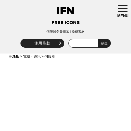
IFN
togg
navi
MENU
FREE ICONS
伺服器免費圖示 | 免費素材
使用條款
HOME
>
電腦・通訊
> 伺服器