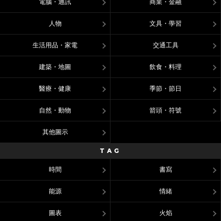
電腦・通訊
商業・金融
人物
文具・學習
生活用品・家電
交通工具
建築・地圖
飲食・料理
醫療・健康
季節・節日
自然・動物
箭頭・符號
其他圖示
TAG
時間
書寫
能源
情緒
圖表
火焰