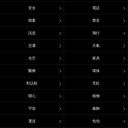
安全
電話
檔案
聲音
訊息
飛行
交通
天氣
光芒
家具
醫療
環保
對話框
烹飪
開心
植物
宇宙
服飾
運送
包包