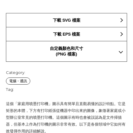
下載 SVG 檔案
下載 EPS 檔案
自定義顏色和尺寸
(PNG 檔案)
Category:
電腦・通訊
Tag:
這個「家庭用噴墨打印機」圖示具有簡單且直觀易懂的設計特點。它是
矩形的本體，下方有打印紙張從機器中印出來的圖像，象徵著家庭或小
型辦公室常見的噴墨打印機。這個圖示有時也會被誤認為是文件掃描
器，但基本上作為打印機的圖示非常有效。以下是各個領域中它如何有
效發揮作用的詳細解說。