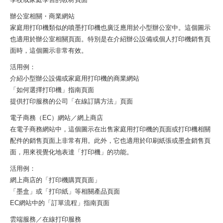
辦公室相關・商業網站
家庭用打印機類似的噴墨打印機也廣泛應用於小型辦公室中。這個圖示
也適用於辦公室相關頁面。特別是在介紹辦公設備或個人打印機銷售頁
面時，這個圖示非常有效。
活用例：
介紹小型辦公設備或家庭用打印機的商業網站
「如何選擇打印機」指南頁面
提供打印服務的公司「在線訂購方法」頁面
電子商務（EC）網站／網上商店
在電子商務網站中，這個圖示在出售家庭用打印機的頁面或打印機相關
配件的銷售頁面上非常有用。此外，它也適用於印刷紙張或墨盒銷售頁
面，用來視覺化地表達「打印機」的功能。
活用例：
網上商店的「打印機購買頁面」
「墨盒」或「打印紙」等相關產品頁面
EC網站中的「訂單流程」指南頁面
雲端服務／在線打印服務