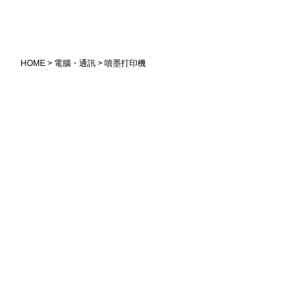
HOME
>
電腦・通訊
> 噴墨打印機