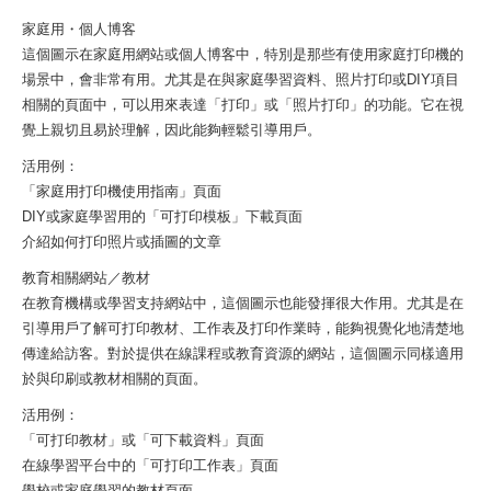
家庭用・個人博客
這個圖示在家庭用網站或個人博客中，特別是那些有使用家庭打印機的
場景中，會非常有用。尤其是在與家庭學習資料、照片打印或DIY項目
相關的頁面中，可以用來表達「打印」或「照片打印」的功能。它在視
覺上親切且易於理解，因此能夠輕鬆引導用戶。
活用例：
「家庭用打印機使用指南」頁面
DIY或家庭學習用的「可打印模板」下載頁面
介紹如何打印照片或插圖的文章
教育相關網站／教材
在教育機構或學習支持網站中，這個圖示也能發揮很大作用。尤其是在
引導用戶了解可打印教材、工作表及打印作業時，能夠視覺化地清楚地
傳達給訪客。對於提供在線課程或教育資源的網站，這個圖示同樣適用
於與印刷或教材相關的頁面。
活用例：
「可打印教材」或「可下載資料」頁面
在線學習平台中的「可打印工作表」頁面
學校或家庭學習的教材頁面