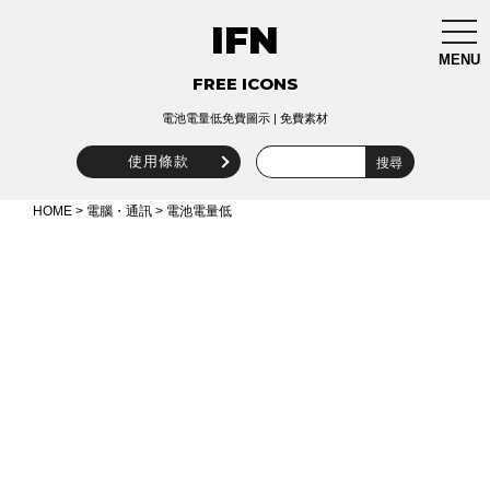
IFN
togg
navi
MENU
FREE ICONS
電池電量低免費圖示 | 免費素材
使用條款
HOME
>
電腦・通訊
> 電池電量低