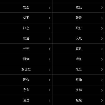
安全
電話
檔案
聲音
訊息
飛行
交通
天氣
光芒
家具
醫療
環保
對話框
烹飪
開心
植物
宇宙
服飾
運送
包包