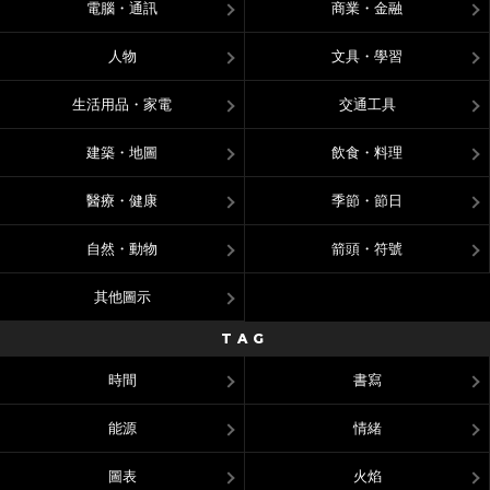
電腦・通訊
商業・金融
人物
文具・學習
生活用品・家電
交通工具
建築・地圖
飲食・料理
醫療・健康
季節・節日
自然・動物
箭頭・符號
其他圖示
TAG
時間
書寫
能源
情緒
圖表
火焰