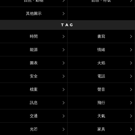
自然・動物
箭頭・符號
其他圖示
TAG
時間
書寫
能源
情緒
圖表
火焰
安全
電話
檔案
聲音
訊息
飛行
交通
天氣
光芒
家具