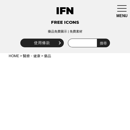
IFN
togg
navi
MENU
FREE ICONS
藥品免費圖示 | 免費素材
使用條款
HOME
>
醫療・健康
> 藥品