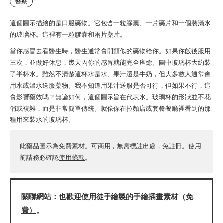
醫療
這個圖示描繪的是口服藥物。它包含一粒膠囊、一片藥片和一個裝滿水
的玻璃杯。這裡有一粒膠囊和兩片藥片。
當你感冒去看醫生時，醫生通常會開類似的藥物給你。如果你飯後服用
三次，並做好休息，幾天內你的感冒就能完全痊癒。圖中玻璃杯大約裝
了半杯水。雖然不清楚這杯水是水、果汁還是牛奶，但大多數人通常會
用水或溫水送服藥物。我不知道用果汁送服是否可行，但如果不行，這
會影響藥效嗎？無論如何，這個圖示旨在代表水。玻璃杯的形狀並不花
俏或複雜，而是非常簡單傳統。就像你在拉麵店或套餐餐廳裡看到的那
種用來裝水的玻璃杯。
此藥品圖示為免費素材。可商用，無需標註出處，免註冊。使用
前請務必確認
使用條款
。
關聯網站：也歡迎使用
徒手繪製的手繪插畫素材（免
費）
。