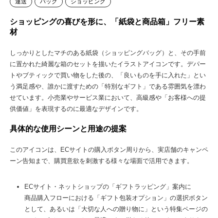
運送
バッグ
ショッピング
ショッピングの喜びを形に、「紙袋と商品箱」フリー素
材
しっかりとしたマチのある紙袋（ショッピングバッグ）と、その手前
に置かれた綺麗な箱のセットを描いたイラストアイコンです。デパー
トやブティックで買い物をした後の、「良いものを手に入れた」とい
う満足感や、誰かに渡すための「特別なギフト」である雰囲気を漂わ
せています。小売業やサービス業において、高級感や「お客様への提
供価値」を表現するのに最適なデザインです。
具体的な使用シーンと用途の提案
このアイコンは、ECサイトの購入ボタン周りから、実店舗のキャンペ
ーン告知まで、購買意欲を刺激する様々な場面で活用できます。
ECサイト・ネットショップの「ギフトラッピング」案内に
商品購入フローにおける「ギフト包装オプション」の選択ボタン
として、あるいは「大切な人への贈り物に」という特集ページの