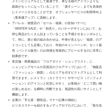
メインビジュアルとして最適です。単なる箱のアイコンよりも、
紙袋がセットになっていることで、「渡すシーン」までを具体的
にイメージさせることができ、オプションサービスの利用率向上
（客単価アップ）に貢献します。
アパレル・雑貨店の「セール・福袋」の告知バナーに
「WINTER SALE」や「初売り」のバナーデザインにおいて、お
得な商品がたくさん詰まっていることを予感させるシンボルとし
て。特に、袋と箱の組み合わせは、中身が見えない「福袋」のア
イコンとしても定着しており、年始のキャンペーンや、セット販
売（バンドル販売）のお得感を視覚的にアピールするのに非常に
効果的です。
実店舗・商業施設の「フロアガイド・ショップリスト」に
ショッピングモールや百貨店のフロアマップにおいて、「物販店
（ファッション・雑貨）」のエリアを示すピクトグラムとして利
用できます。レストラン（カトラリー）やサービス（インフォメ
ーション）のアイコンと区別しやすく、お客様が「どこで買い物
が楽しめるか」を瞬時に判断できる、視認性の高いサインとして
機能します。
企業の「手土産・贈答品」マナー記事の挿絵に
ビジネスマナーを紹介するメディアやブログにおいて、「取引先