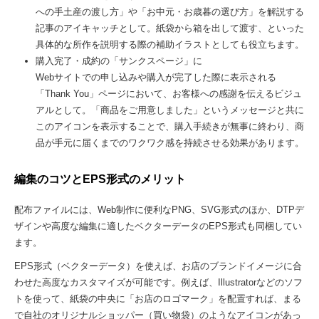
への手土産の渡し方」や「お中元・お歳暮の選び方」を解説する
記事のアイキャッチとして。紙袋から箱を出して渡す、といった
具体的な所作を説明する際の補助イラストとしても役立ちます。
購入完了・成約の「サンクスページ」に
Webサイトでの申し込みや購入が完了した際に表示される
「Thank You」ページにおいて、お客様への感謝を伝えるビジュ
アルとして。「商品をご用意しました」というメッセージと共に
このアイコンを表示することで、購入手続きが無事に終わり、商
品が手元に届くまでのワクワク感を持続させる効果があります。
編集のコツとEPS形式のメリット
配布ファイルには、Web制作に便利なPNG、SVG形式のほか、DTPデ
ザインや高度な編集に適したベクターデータのEPS形式も同梱してい
ます。
EPS形式（ベクターデータ）を使えば、お店のブランドイメージに合
わせた高度なカスタマイズが可能です。例えば、Illustratorなどのソフ
トを使って、紙袋の中央に「お店のロゴマーク」を配置すれば、まる
で自社のオリジナルショッパー（買い物袋）のようなアイコンがあっ