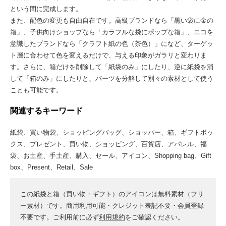
という間に完成します。
また、配色の変更も自由自在です。高級ブランドなら「黒い袋に金の
箱」、子供向けショップなら「カラフルな袋にポップな箱」、エコを
意識したブランドなら「クラフト紙の色（茶色）」になど、ターゲッ
ト層に合わせて色を変えるだけで、与える印象がガラリと変わりま
す。さらに、箱だけを削除して「紙袋のみ」にしたり、逆に紙袋を消
して「箱のみ」にしたりと、パーツを分解して別々の素材として使う
ことも可能です。
関連するキーワード
紙袋、買い物袋、ショッピングバッグ、ショッパー、箱、ギフトボッ
クス、プレゼント、買い物、ショッピング、百貨店、アパレル、福
袋、お土産、手土産、購入、セール、アイコン、Shopping bag、Gift
box、Present、Retail、Sale
この紙袋と箱（買い物・ギフト）のアイコンは無料素材（フリ
ー素材）です。商用利用可能・クレジット表記不要・会員登録
不要です。ご利用前に必ず
利用規約
をご確認ください。