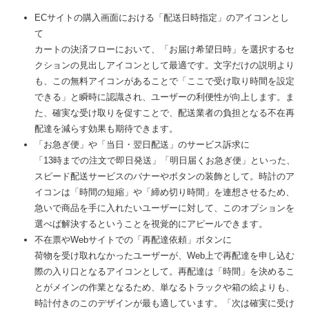
ECサイトの購入画面における「配送日時指定」のアイコンとし
て
カートの決済フローにおいて、「お届け希望日時」を選択するセ
クションの見出しアイコンとして最適です。文字だけの説明より
も、この無料アイコンがあることで「ここで受け取り時間を設定
できる」と瞬時に認識され、ユーザーの利便性が向上します。ま
た、確実な受け取りを促すことで、配送業者の負担となる不在再
配達を減らす効果も期待できます。
「お急ぎ便」や「当日・翌日配送」のサービス訴求に
「13時までの注文で即日発送」「明日届くお急ぎ便」といった、
スピード配送サービスのバナーやボタンの装飾として。時計のア
イコンは「時間の短縮」や「締め切り時間」を連想させるため、
急いで商品を手に入れたいユーザーに対して、このオプションを
選べば解決するということを視覚的にアピールできます。
不在票やWebサイトでの「再配達依頼」ボタンに
荷物を受け取れなかったユーザーが、Web上で再配達を申し込む
際の入り口となるアイコンとして。再配達は「時間」を決めるこ
とがメインの作業となるため、単なるトラックや箱の絵よりも、
時計付きのこのデザインが最も適しています。「次は確実に受け