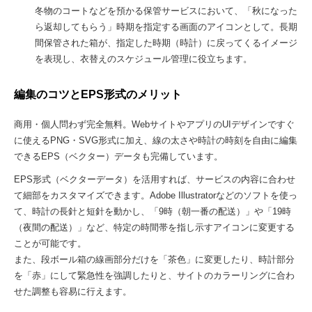
冬物のコートなどを預かる保管サービスにおいて、「秋になった
ら返却してもらう」時期を指定する画面のアイコンとして。長期
間保管された箱が、指定した時期（時計）に戻ってくるイメージ
を表現し、衣替えのスケジュール管理に役立ちます。
編集のコツとEPS形式のメリット
商用・個人問わず完全無料。WebサイトやアプリのUIデザインですぐ
に使えるPNG・SVG形式に加え、線の太さや時計の時刻を自由に編集
できるEPS（ベクター）データも完備しています。
EPS形式（ベクターデータ）を活用すれば、サービスの内容に合わせ
て細部をカスタマイズできます。Adobe Illustratorなどのソフトを使っ
て、時計の長針と短針を動かし、「9時（朝一番の配送）」や「19時
（夜間の配送）」など、特定の時間帯を指し示すアイコンに変更する
ことが可能です。
また、段ボール箱の線画部分だけを「茶色」に変更したり、時計部分
を「赤」にして緊急性を強調したりと、サイトのカラーリングに合わ
せた調整も容易に行えます。