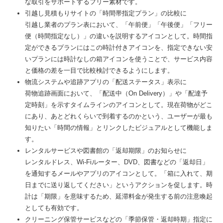
な取引をサポートするフリー素材です。
引越し見積もりサイトの「時間帯指定プラン」の比較に
引越し業者のプラン表において、「午前便」「午後便」「フリー
便（時間指定なし）」の違いを説明するアイコンとして。時間指
定ができるプランにはこの時計付きアイコンを、指定できない安
いプランには時計なしの箱アイコンを使うことで、サービス内容
と価格の差を一目で比較検討できるようにします。
物流システムや追跡アプリの「配送ステータス」表示に
荷物追跡画面において、「配送中（On Delivery）」や「配達予
定時刻」を示すタイムラインのアイコンとして。現在荷物がどこ
にあり、あとどれくらいで到着するのかという、ユーザーが最も
知りたい「時間の情報」とリンクしたビジュアルとして機能しま
す。
レンタルサービスや図書館の「返却期限」のお知らせに
レンタルドレス、Wi-Fiルーター、DVD、図書などの「返却日」
を通知するメールやアプリのアイコンとして。「箱に入れて、期
日までに送り返してください」というアクションを促します。時
計は「期限」を意味するため、延滞料金が発生する前の注意喚起
としても有効です。
クリーニング保管サービスなどの「季節保管・返却時期」指定に