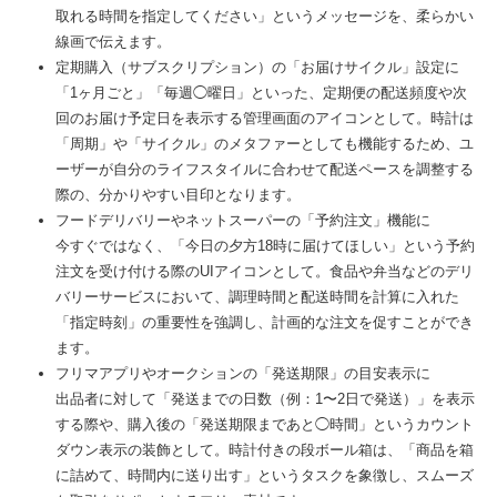
取れる時間を指定してください」というメッセージを、柔らかい
線画で伝えます。
定期購入（サブスクリプション）の「お届けサイクル」設定に
「1ヶ月ごと」「毎週◯曜日」といった、定期便の配送頻度や次
回のお届け予定日を表示する管理画面のアイコンとして。時計は
「周期」や「サイクル」のメタファーとしても機能するため、ユ
ーザーが自分のライフスタイルに合わせて配送ペースを調整する
際の、分かりやすい目印となります。
フードデリバリーやネットスーパーの「予約注文」機能に
今すぐではなく、「今日の夕方18時に届けてほしい」という予約
注文を受け付ける際のUIアイコンとして。食品や弁当などのデリ
バリーサービスにおいて、調理時間と配送時間を計算に入れた
「指定時刻」の重要性を強調し、計画的な注文を促すことができ
ます。
フリマアプリやオークションの「発送期限」の目安表示に
出品者に対して「発送までの日数（例：1〜2日で発送）」を表示
する際や、購入後の「発送期限まであと◯時間」というカウント
ダウン表示の装飾として。時計付きの段ボール箱は、「商品を箱
に詰めて、時間内に送り出す」というタスクを象徴し、スムーズ