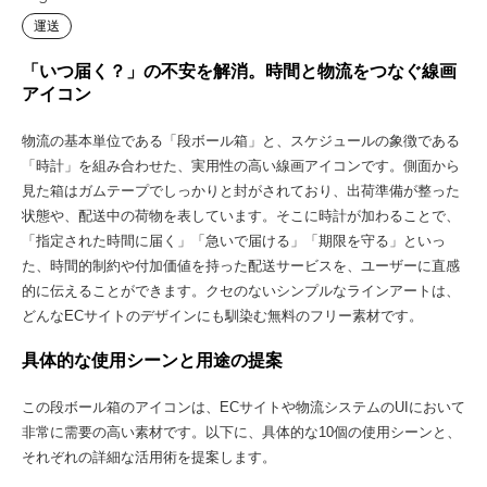
運送
「いつ届く？」の不安を解消。時間と物流をつなぐ線画
アイコン
物流の基本単位である「段ボール箱」と、スケジュールの象徴である
「時計」を組み合わせた、実用性の高い線画アイコンです。側面から
見た箱はガムテープでしっかりと封がされており、出荷準備が整った
状態や、配送中の荷物を表しています。そこに時計が加わることで、
「指定された時間に届く」「急いで届ける」「期限を守る」といっ
た、時間的制約や付加価値を持った配送サービスを、ユーザーに直感
的に伝えることができます。クセのないシンプルなラインアートは、
どんなECサイトのデザインにも馴染む無料のフリー素材です。
具体的な使用シーンと用途の提案
この段ボール箱のアイコンは、ECサイトや物流システムのUIにおいて
非常に需要の高い素材です。以下に、具体的な10個の使用シーンと、
それぞれの詳細な活用術を提案します。