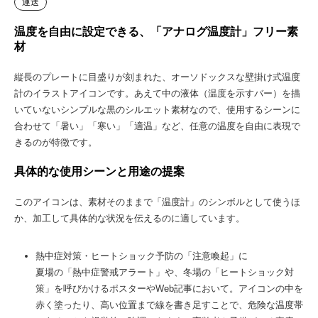
運送
温度を自由に設定できる、「アナログ温度計」フリー素
材
縦長のプレートに目盛りが刻まれた、オーソドックスな壁掛け式温度
計のイラストアイコンです。あえて中の液体（温度を示すバー）を描
いていないシンプルな黒のシルエット素材なので、使用するシーンに
合わせて「暑い」「寒い」「適温」など、任意の温度を自由に表現で
きるのが特徴です。
具体的な使用シーンと用途の提案
このアイコンは、素材そのままで「温度計」のシンボルとして使うほ
か、加工して具体的な状況を伝えるのに適しています。
熱中症対策・ヒートショック予防の「注意喚起」に
夏場の「熱中症警戒アラート」や、冬場の「ヒートショック対
策」を呼びかけるポスターやWeb記事において。アイコンの中を
赤く塗ったり、高い位置まで線を書き足すことで、危険な温度帯