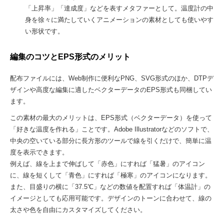
「上昇率」「達成度」などを表すメタファーとして。温度計の中
身を徐々に満たしていくアニメーションの素材としても使いやす
い形状です。
編集のコツとEPS形式のメリット
配布ファイルには、Web制作に便利なPNG、SVG形式のほか、DTPデ
ザインや高度な編集に適したベクターデータのEPS形式も同梱してい
ます。
この素材の最大のメリットは、EPS形式（ベクターデータ）を使って
「好きな温度を作れる」ことです。Adobe Illustratorなどのソフトで、
中央の空いている部分に長方形のツールで線を引くだけで、簡単に温
度を表示できます。
例えば、線を上まで伸ばして「赤色」にすれば「猛暑」のアイコン
に、線を短くして「青色」にすれば「極寒」のアイコンになります。
また、目盛りの横に「37.5℃」などの数値を配置すれば「体温計」の
イメージとしても応用可能です。デザインのトーンに合わせて、線の
太さや色を自由にカスタマイズしてください。