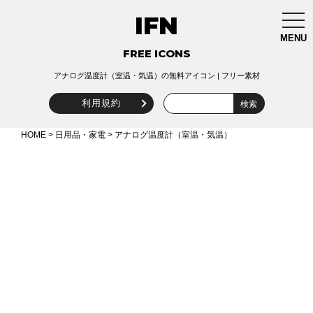
IFN
togg
navi
MENU
FREE ICONS
アナログ温度計（室温・気温）の無料アイコン | フリー素材
利用規約
HOME
>
日用品・家電
> アナログ温度計（室温・気温）