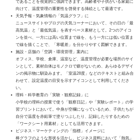
であることを視覚的に強調できます。高齢者や子供がいる家庭に
向けて、温度管理の重要性を啓発する挿絵として最適です。
天気予報・気象情報の「気温グラフ」に
ニュースサイトやブログの天気コーナーにおいて、その日の「最
高気温」と「最低気温」を表すベース素材として。2つのアイコ
ンを並べ、一方には高い位置まで線を、もう一方には低い位置ま
で線を描くことで、「寒暖差」を分かりやすく図解できます。
施設・店舗の「空調・環境管理」案内に
オフィス、学校、倉庫、温室など、温度管理が必要な場所のサイ
ンとして。素材自体はモノクロで癖がないため、あらゆるデザイ
ンの掲示物に馴染みます。「室温28度」などのテキストと組み合
わせて、設定温度の目安を示すアイコンとして利用してくださ
い。
理科・科学教育の「実験・観察記録」に
小学校の理科の授業で使う「観察日記」や「実験レポート」の学
習プリントにおいて。中身が空欄になっているため、子供たちが
自分で温度を赤鉛筆で塗りつぶしたり、記録したりするための
「ワークシート用素材」としても活用できます。
ビジネス・マーケティングの「指標」イメージに
棒グラフのような形状を活かし、ビジネス資料において「熱気」