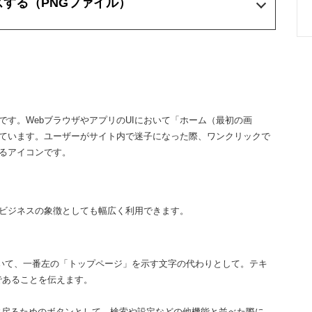
ズする
（PNGファイル）
す。WebブラウザやアプリのUIにおいて「ホーム（最初の画
ています。ユーザーがサイト内で迷子になった際、ワンクリックで
るアイコンです。
るビジネスの象徴としても幅広く利用できます。
）において、一番左の「トップページ」を示す文字の代わりとして。テキ
であることを伝えます。
に戻るためのボタンとして。検索や設定などの他機能と並べた際に、