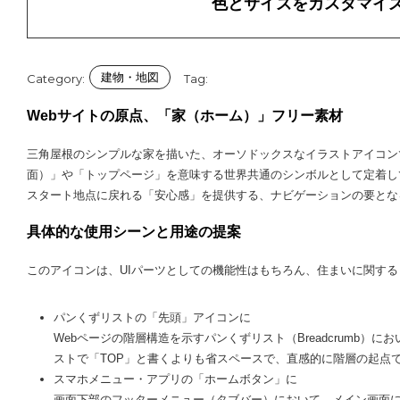
色とサイズをカスタマイ
建物・地図
Category:
Tag:
Webサイトの原点、「家（ホーム）」フリー素材
三角屋根のシンプルな家を描いた、オーソドックスなイラストアイコンで
面）」や「トップページ」を意味する世界共通のシンボルとして定着し
スタート地点に戻れる「安心感」を提供する、ナビゲーションの要とな
具体的な使用シーンと用途の提案
このアイコンは、UIパーツとしての機能性はもちろん、住まいに関す
パンくずリストの「先頭」アイコンに
Webページの階層構造を示すパンくずリスト（Breadcrumb
ストで「TOP」と書くよりも省スペースで、直感的に階層の起点
スマホメニュー・アプリの「ホームボタン」に
画面下部のフッターメニュー（タブバー）において、メイン画面