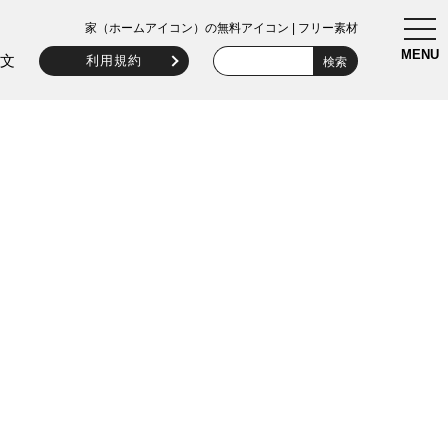
togg
家（ホームアイコン）の無料アイコン | フリー素材
navi
MENU
文
利用規約