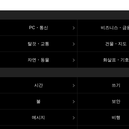
PC・통신
비즈니스・금
탈것・교통
건물・지도
자연・동물
화살표・기호
시간
쓰기
불
보안
메시지
비행