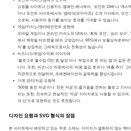
쇼핑몰 사이트나 신용카드 캠페인 배너에서, ‘포인트 10배’나 ‘캐시
이나 포인트 사이트에서의 ‘앱테크(포이카츠)’ 소개 기사에서, 모
으로써, 사용자의 동기를 높이는 효과를 기대할 수 있습니다.
게임/카지노/엔터테인먼트 표현에
모바일 게임이나 온라인 카지노의 UI에서, ‘획득 코인’, ‘승리 보수
에서 잭팟을 터뜨렸을 때의 고양감이나, RPG에서 보물상자로부터 발
어’를 상징하는 그래픽으로서도 친화성이 높습니다.
비즈니스/부업/수익화 이미지에
‘블로그로 월수입 O만 원 달성’이나 ‘부업으로 돈 버는 법’과 같은
니다. 또한, 비즈니스 자료에서의 ‘비용 절감 효과’나 ‘매출 추이’
직관적으로 전달하여, 프레젠테이션의 설득력을 향상시킵니다.
가계 관리/저금 요령에
‘500원 동전 저금’이나 ‘잔돈 저금’의 즐거움을 전하는 블로그 기사
리는 듯한, 친숙하고 현실적인 ‘저금’ 이미지로도 사용할 수 있으며,
의 산’으로 표현하는 것도 추천합니다.
디자인 요령과 SVG 형식의 장점
본 사이트에서 배포하고 있는 무료 소재는, 이미지가 열화되지 않는 벡터 