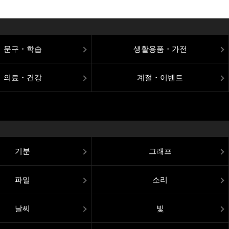
문구・학습
생활용품・가전
의료・건강
계절・이벤트
기분
그래프
파일
소리
날씨
빛