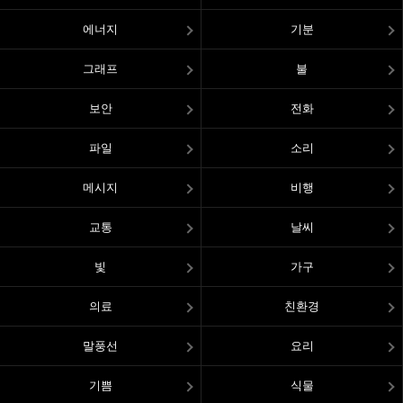
에너지
기분
그래프
불
보안
전화
파일
소리
메시지
비행
교통
날씨
빛
가구
의료
친환경
말풍선
요리
기쁨
식물