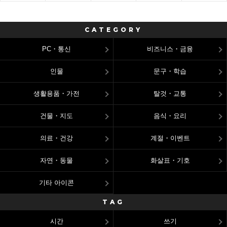
CATEGORY
PC・통신
비즈니스・금융
인물
문구・학습
생활용품・가전
탈것・교통
건물・지도
음식・요리
의료・건강
계절・이벤트
자연・동물
화살표・기호
기타 아이콘
TAG
시간
쓰기