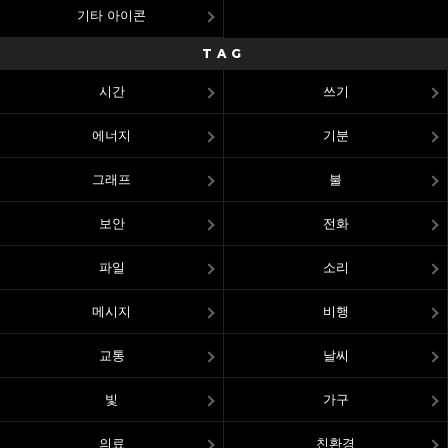
기타 아이콘
TAG
시간
쓰기
에너지
기분
그래프
불
보안
전화
파일
소리
메시지
비행
교통
날씨
빛
가구
의료
친환경