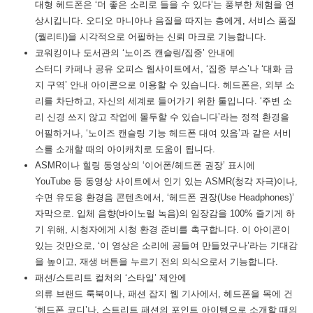
대형 헤드폰은 ‘더 좋은 소리로 들을 수 있다’는 풍부한 체험을 연
상시킵니다. 오디오 마니아나 음질을 따지는 층에게, 서비스 품질
(퀄리티)을 시각적으로 어필하는 신뢰 마크로 기능합니다.
코워킹이나 도서관의 ‘노이즈 캔슬링/집중’ 안내에
스터디 카페나 공유 오피스 웹사이트에서, ‘집중 부스’나 ‘대화 금
지 구역’ 안내 아이콘으로 이용할 수 있습니다. 헤드폰은, 외부 소
리를 차단하고, 자신의 세계로 들어가기 위한 툴입니다. ‘주변 소
리 신경 쓰지 않고 작업에 몰두할 수 있습니다’라는 정적 환경을
어필하거나, ‘노이즈 캔슬링 기능 헤드폰 대여 있음’과 같은 서비
스를 소개할 때의 아이캐치로 도움이 됩니다.
ASMR이나 힐링 동영상의 ‘이어폰/헤드폰 권장’ 표시에
YouTube 등 동영상 사이트에서 인기 있는 ASMR(청각 자극)이나,
수면 유도용 환경음 콘텐츠에서, ‘헤드폰 권장(Use Headphones)’
자막으로. 입체 음향(바이노럴 녹음)의 임장감을 100% 즐기게 하
기 위해, 시청자에게 시청 환경 준비를 촉구합니다. 이 아이콘이
있는 것만으로, ‘이 영상은 소리에 공들여 만들었구나’라는 기대감
을 높이고, 재생 버튼을 누르기 전의 의식으로서 기능합니다.
패션/스트리트 컬처의 ‘스타일’ 제안에
의류 브랜드 룩북이나, 패션 잡지 웹 기사에서, 헤드폰을 목에 건
‘헤드폰 코디’나, 스트리트 패션의 포인트 아이템으로 소개할 때의