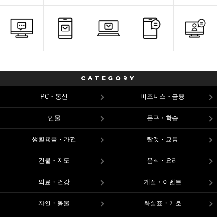
CATEGORY
PC・통신
비즈니스・금융
인물
문구・학습
생활용품・가전
탈것・교통
건물・지도
음식・요리
의료・건강
계절・이벤트
자연・동물
화살표・기호