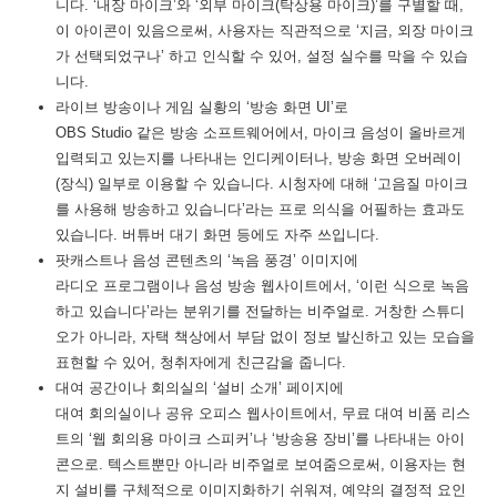
니다. ‘내장 마이크’와 ‘외부 마이크(탁상용 마이크)’를 구별할 때,
이 아이콘이 있음으로써, 사용자는 직관적으로 ‘지금, 외장 마이크
가 선택되었구나’ 하고 인식할 수 있어, 설정 실수를 막을 수 있습
니다.
라이브 방송이나 게임 실황의 ‘방송 화면 UI’로
OBS Studio 같은 방송 소프트웨어에서, 마이크 음성이 올바르게
입력되고 있는지를 나타내는 인디케이터나, 방송 화면 오버레이
(장식) 일부로 이용할 수 있습니다. 시청자에 대해 ‘고음질 마이크
를 사용해 방송하고 있습니다’라는 프로 의식을 어필하는 효과도
있습니다. 버튜버 대기 화면 등에도 자주 쓰입니다.
팟캐스트나 음성 콘텐츠의 ‘녹음 풍경’ 이미지에
라디오 프로그램이나 음성 방송 웹사이트에서, ‘이런 식으로 녹음
하고 있습니다’라는 분위기를 전달하는 비주얼로. 거창한 스튜디
오가 아니라, 자택 책상에서 부담 없이 정보 발신하고 있는 모습을
표현할 수 있어, 청취자에게 친근감을 줍니다.
대여 공간이나 회의실의 ‘설비 소개’ 페이지에
대여 회의실이나 공유 오피스 웹사이트에서, 무료 대여 비품 리스
트의 ‘웹 회의용 마이크 스피커’나 ‘방송용 장비’를 나타내는 아이
콘으로. 텍스트뿐만 아니라 비주얼로 보여줌으로써, 이용자는 현
지 설비를 구체적으로 이미지화하기 쉬워져, 예약의 결정적 요인