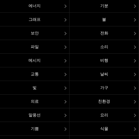
에너지
기분
그래프
불
보안
전화
파일
소리
메시지
비행
교통
날씨
빛
가구
의료
친환경
말풍선
요리
기쁨
식물