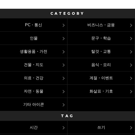
CATEGORY
PC・통신
비즈니스・금융
인물
문구・학습
생활용품・가전
탈것・교통
건물・지도
음식・요리
의료・건강
계절・이벤트
자연・동물
화살표・기호
기타 아이콘
TAG
시간
쓰기