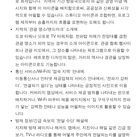
로 최적입니다. ‘지역의 기간 방송국으로서’와 같은 경영 이념 메
시지와 함께 이 아이콘을 배치함으로써, 공공성과 신뢰성을 시각
적으로 어필할 수 있습니다. 스튜디오 아이콘과 조합하면, 프로그
램 제작부터 송출까지의 흐름을 표현하는 도해도 됩니다.
지역의 ‘관광 명소/랜드마크’ 소개에
도쿄 타워나 삿포로 TV 타워처럼, 전파탑 자체가 전망대를 겸한
관광 명소가 되어 있는 경우의 소개 아이콘으로. 관광 협회 웹사이
트나 관광 지도에서, 그 장소를 나타내는 픽토그램으로 이용할 수
있습니다. 레트로한 디자인의 탑은, 거리의 역사나 경관을 상징하
는 아이콘으로도 기능합니다.
통신 서비스/Wi-Fi의 ‘접속 지역’ 안내에
이동통신사나 인터넷 제공업체의 서비스 안내에서, ‘전파가 강하
다’, ‘연결되기 쉽다’는 상태를 나타내는 긍정적인 사인으로 이용
합니다. 커버리지 맵상에서, 서비스 제공 범위를 나타내는 핀으로
배치하거나, Wi-Fi 라우터 제품 페이지에서 ‘집 구석구석까지 전파
가 닿는’ 강력한 안테나 성능을 어필하는 이미지로 활용할 수 있습
니다.
방재 정보/긴급 속보의 ‘전달 수단’ 해설에
지자체 방재 페이지나 해저드 맵에서, 지진이나 해일 같은 긴급 정
보가, TV나 라디오를 통해 어떻게 주민에게 전달되는지를 설명하