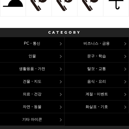
CATEGORY
PC・통신
비즈니스・금융
인물
문구・학습
생활용품・가전
탈것・교통
건물・지도
음식・요리
의료・건강
계절・이벤트
자연・동물
화살표・기호
기타 아이콘