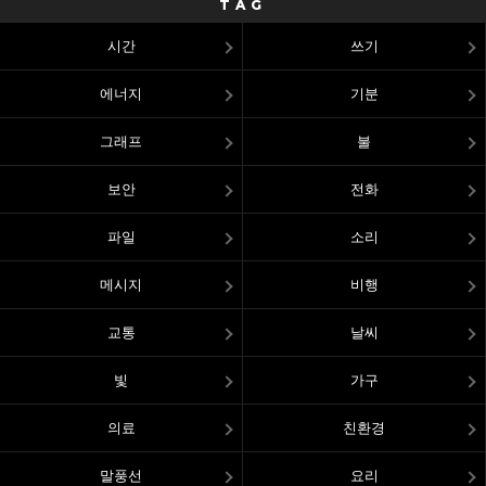
TAG
시간
쓰기
에너지
기분
그래프
불
보안
전화
파일
소리
메시지
비행
교통
날씨
빛
가구
의료
친환경
말풍선
요리