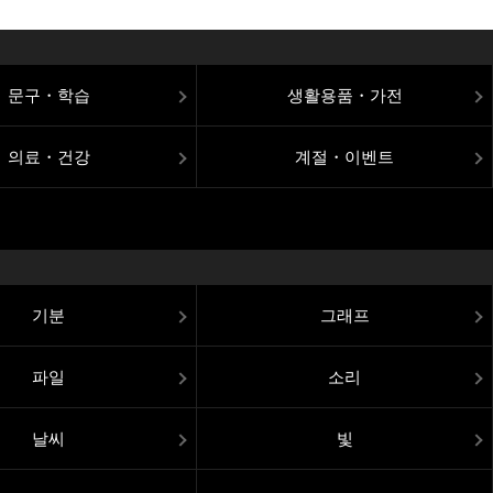
문구・학습
생활용품・가전
의료・건강
계절・이벤트
기분
그래프
파일
소리
날씨
빛