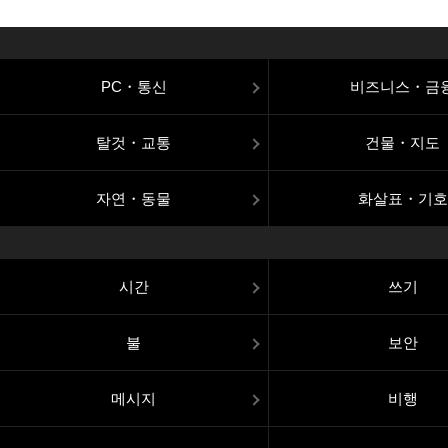
PC・통신
비즈니스・금
탈것・교통
건물・지도
자연・동물
화살표・기호
시간
쓰기
불
보안
메시지
비행