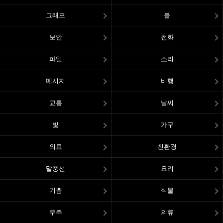
그래프
불
보안
전화
파일
소리
메시지
비행
교통
날씨
빛
가구
의료
친환경
말풍선
요리
기쁨
식물
우주
의류