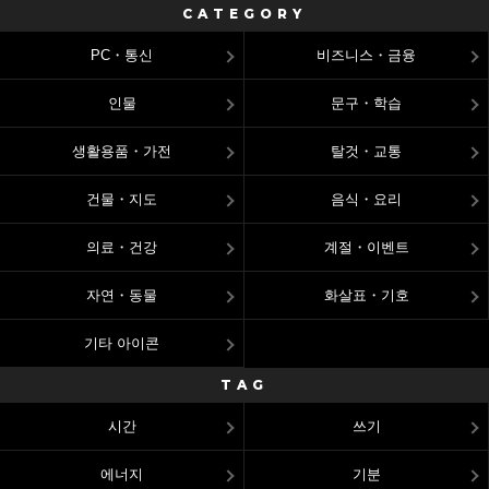
CATEGORY
PC・통신
비즈니스・금융
인물
문구・학습
생활용품・가전
탈것・교통
건물・지도
음식・요리
의료・건강
계절・이벤트
자연・동물
화살표・기호
기타 아이콘
TAG
시간
쓰기
에너지
기분