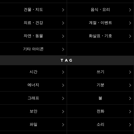
건물・지도
음식・요리
의료・건강
계절・이벤트
자연・동물
화살표・기호
기타 아이콘
TAG
시간
쓰기
에너지
기분
그래프
불
보안
전화
파일
소리