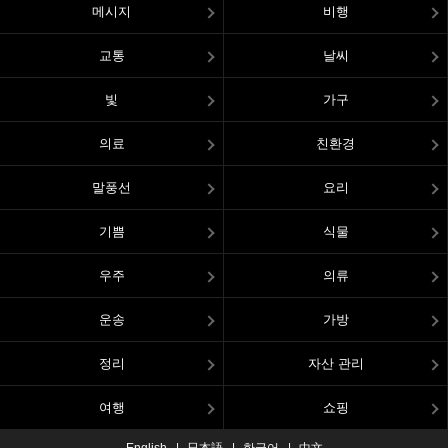
메시지
비행
교통
날씨
빛
가구
의료
친환경
말풍선
요리
기쁨
식물
우주
의류
운송
가방
정리
자산 관리
여행
쇼핑