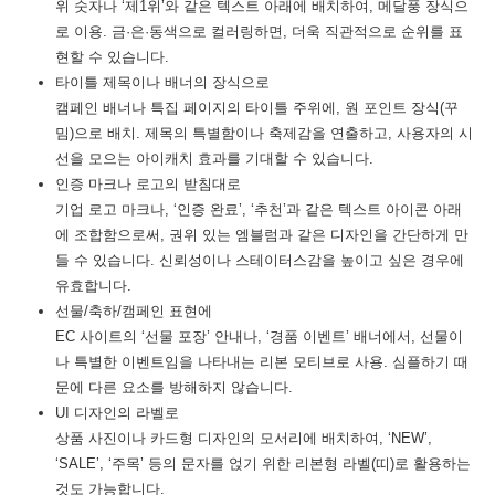
위 숫자나 ‘제1위’와 같은 텍스트 아래에 배치하여, 메달풍 장식으
로 이용. 금·은·동색으로 컬러링하면, 더욱 직관적으로 순위를 표
현할 수 있습니다.
타이틀 제목이나 배너의 장식으로
캠페인 배너나 특집 페이지의 타이틀 주위에, 원 포인트 장식(꾸
밈)으로 배치. 제목의 특별함이나 축제감을 연출하고, 사용자의 시
선을 모으는 아이캐치 효과를 기대할 수 있습니다.
인증 마크나 로고의 받침대로
기업 로고 마크나, ‘인증 완료’, ‘추천’과 같은 텍스트 아이콘 아래
에 조합함으로써, 권위 있는 엠블럼과 같은 디자인을 간단하게 만
들 수 있습니다. 신뢰성이나 스테이터스감을 높이고 싶은 경우에
유효합니다.
선물/축하/캠페인 표현에
EC 사이트의 ‘선물 포장’ 안내나, ‘경품 이벤트’ 배너에서, 선물이
나 특별한 이벤트임을 나타내는 리본 모티브로 사용. 심플하기 때
문에 다른 요소를 방해하지 않습니다.
UI 디자인의 라벨로
상품 사진이나 카드형 디자인의 모서리에 배치하여, ‘NEW’,
‘SALE’, ‘주목’ 등의 문자를 얹기 위한 리본형 라벨(띠)로 활용하는
것도 가능합니다.