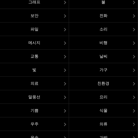
그래프
불
보안
전화
파일
소리
메시지
비행
교통
날씨
빛
가구
의료
친환경
말풍선
요리
기쁨
식물
우주
의류
운송
가방