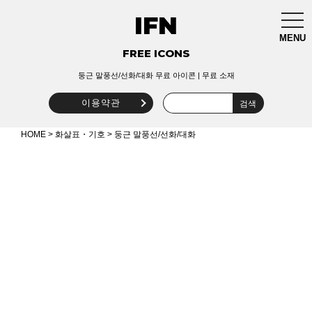
IFN
togg
navi
MENU
FREE ICONS
둥근 말풍선/선화/대화 무료 아이콘 | 무료 소재
이용약관
HOME
>
화살표・기호
> 둥근 말풍선/선화/대화