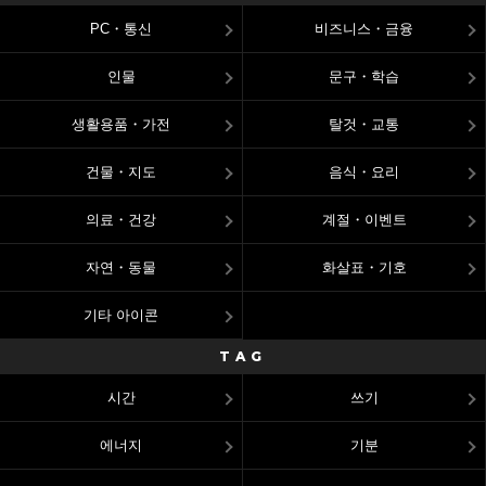
PC・통신
비즈니스・금융
인물
문구・학습
생활용품・가전
탈것・교통
건물・지도
음식・요리
의료・건강
계절・이벤트
자연・동물
화살표・기호
기타 아이콘
TAG
시간
쓰기
에너지
기분