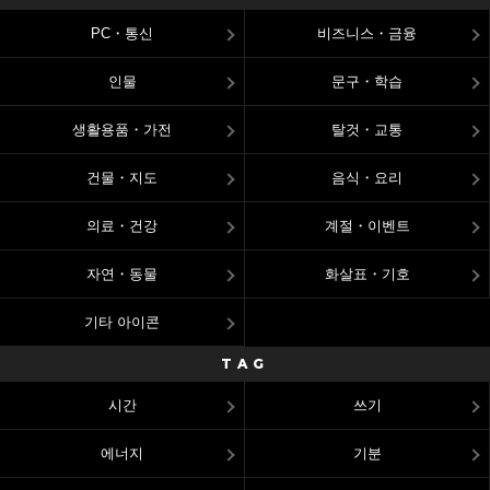
PC・통신
비즈니스・금융
인물
문구・학습
생활용품・가전
탈것・교통
건물・지도
음식・요리
의료・건강
계절・이벤트
자연・동물
화살표・기호
기타 아이콘
TAG
시간
쓰기
에너지
기분