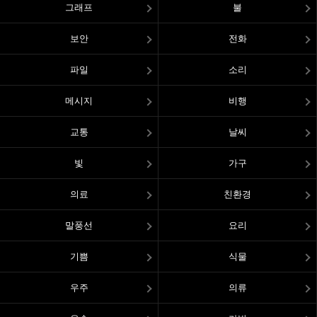
그래프
불
보안
전화
파일
소리
메시지
비행
교통
날씨
빛
가구
의료
친환경
말풍선
요리
기쁨
식물
우주
의류