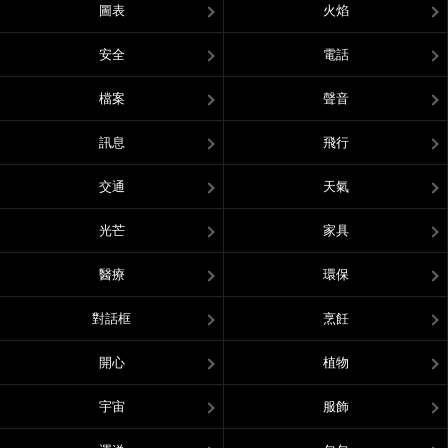
圖表
火焰
安全
電話
檔案
聲音
訊息
飛行
交通
天氣
光芒
家具
醫療
環保
對話框
烹飪
開心
植物
宇宙
服飾