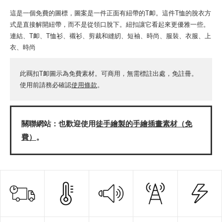
這是一個免費的圖標，圖案是一件正面有紐帶的T卹。這件T恤的脫衣方
式是直接解開紐帶，而不是從領口脫下。紐扣讓它看起來更優雅一些。
連結、T卹、T恤衫、襯衫、剪裁和縫紉、短袖、時尚、服裝、衣服、上
衣、時尚
此羈扣T卹圖示為免費素材。可商用，無需標註出處，免註冊。
使用前請務必確認
使用條款
。
關聯網站：也歡迎使用
徒手繪製的手繪插畫素材（免
費）
。