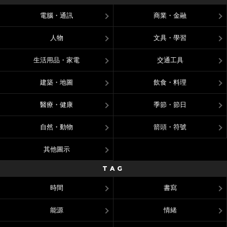
電腦・通訊
商業・金融
人物
文具・學習
生活用品・家電
交通工具
建築・地圖
飲食・料理
醫療・健康
季節・節日
自然・動物
箭頭・符號
其他圖示
TAG
時間
書寫
能源
情緒