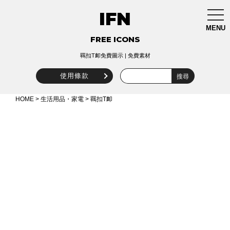
IFN
togg
navi
MENU
FREE ICONS
羈扣T卹免費圖示 | 免費素材
使用條款
HOME
>
生活用品・家電
> 羈扣T卹